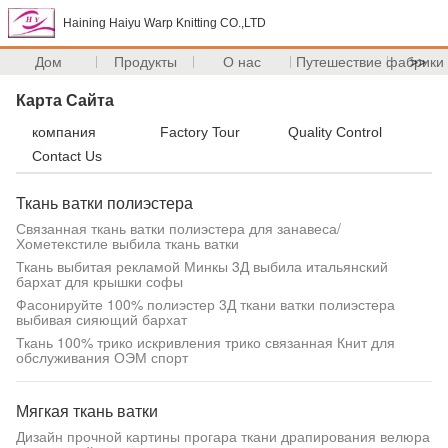
Haining Haiyu Warp Knitting CO.,LTD
Дом
Продукты
О нас
Путешествие фабрики
>>
Карта Сайта
компания
Factory Tour
Quality Control
Contact Us
Ткань ватки полиэстера
Связанная ткань ватки полиэстера для занавеса/
Хометекстиле выбила ткань ватки
Ткань выбитая рекламой Минкы 3Д выбила итальянский
бархат для крышки софы
Фасонируйте 100% полиэстер 3Д ткани ватки полиэстера
выбивая сияющий бархат
Ткань 100% трико искривления трико связанная Книт для
обслуживания ОЭМ спорт
Мягкая ткань ватки
Дизайн прочной картины прогара ткани драпирования велюра