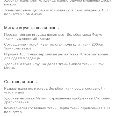
Удобная ткань Книт младенца тканью одеяла младенца двора
мягкой
Ткань разрывом двора - устойчивая куча Книт младенца 100
полиэстер 1.5мм~8мм
Мягкая игрушка делая ткань
Простая мягкая игрушка делая цвет Вельбоа меха Фаукс
ткани подгонянный тканью
Сокращение - устойчивая толстая поли куча ткани 200гсм
1мм~5мм ватки
Игрушка 100 полиэстер мягкая делая ткань Флесе материал
для одеял младенца
Удобная мягкая игрушка делая ткань выбила ткань 200г/㎡
Минкы
Составная ткань
Разрыв ткани полиэстера Вельбоа ткани софы составной -
устойчивый
Удобный выбивая Мулти покрашенный одобренный Сгс ткани
драпирования
Коммерчески составным ткань Шерпа ткани скрепленная 100
полиэстер