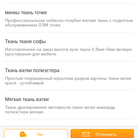
минкы ткань точки
Профессиональная небесно-голубая мягкая ткань с поднятым
обслуживанием ОЭМ точек
Ткань ткани софы
Изготовленная на заказ высота кучи ткани 0.5мм~3мм велюра
простирания для мебели
Ткань ватки полиэстера
Простым покрашенный кораллом разрыв картины ткани ватки
крася - устойчивый
Мягкая ткань ватки
Ткань драпирования автокресла ткани ватки жаккарда
полиэстера мягкая
напечатанная ткань ватки
Чат
Отправить
Ткань полиэстера Книт Пртинтед картины поставщика ткани