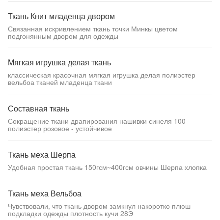
Ткань Книт младенца двором
Связанная искривлением ткань точки Минкы цветом
подгонянным двором для одежды
Мягкая игрушка делая ткань
классическая красочная мягкая игрушка делая полиэстер
вельбоа тканей младенца ткани
Составная ткань
Сокращение ткани драпирования нашивки синеля 100
полиэстер розовое - устойчивое
Ткань меха Шерпа
Удобная простая ткань 150гсм~400гсм овчины Шерпа хлопка
Ткань меха Вельбоа
Чувствовали, что ткань двором замкнул накоротко плюш
подкладки одежды плотность кучи 28Э