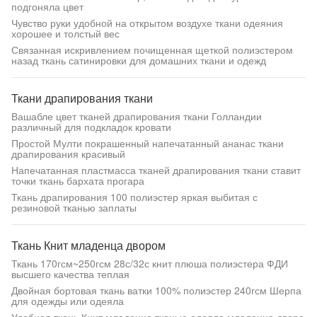
подгоняла цвет
Чувство руки удобной на открытом воздухе ткани одеяния
хорошее и толстый вес
Связанная искривлением почищенная щеткой полиэстером
назад ткань сатинировки для домашних ткани и одежд
Ткани драпирования ткани
Вашабле цвет тканей драпирования ткани Голландии
различный для подкладок кровати
Простой Мулти покрашенный напечатанный ананас ткани
драпирования красивый
Напечатанная пластмасса тканей драпирования ткани ставит
точки ткань бархата прогара
Ткань драпирования 100 полиэстер яркая выбитая с
резиновой тканью заплаты
Ткань Книт младенца двором
Ткань 170гсм~250гсм 28с/32с книт плюша полиэстера ФДИ
высшего качества теплая
Двойная бортовая ткань ватки 100% полиэстер 240гсм Шерпа
для одежды или одеяла