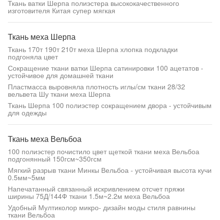
Ткань ватки Шерпа полиэстера высококачественного
изготовителя Китая супер мягкая
Ткань меха Шерпа
Ткань 170т 190т 210т меха Шерпа хлопка подкладки
подгоняла цвет
Сокращение ткани ватки Шерпа сатинировки 100 ацетатов -
устойчивое для домашней ткани
Пластмасса выровняла плотность иглы/см ткани 28/32
вельвета Шу ткани меха Шерпа
Ткань Шерпа 100 полиэстер сокращением двора - устойчивым
для одежды
Ткань меха Вельбоа
100 полиэстер почистило цвет щеткой ткани меха Вельбоа
подгонянный 150гсм~350гсм
Мягкий разрыв ткани Минкы Вельбоа - устойчивая высота кучи
0.5мм~5мм
Напечатанный связанный искривлением отсчет пряжи
ширины 75Д/144Ф ткани 1.5м~2.2м меха Вельбоа
Удобный Мултиколор микро- дизайн моды стиля равнины
ткани Вельбоа