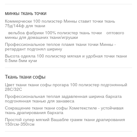
минкы ткань точки
Коммерчески 100 полиэстер Минкы ставит точки ткань
75д/144ф для ткани
вельбоа фабрики 100% полиэстер ткань точки оптового
минкы для домашних ткани/игрушки
Профессиональное теплое пламя ткани точки Минкы -
ретардант подгонял ширину
Высота одеяла 100 полиэстер мягкая и удобная точки ткани
0.5мм-5мм кучи
Ткань ткани софы
Цвет ткани ткани софы прогара 100 полиэстер подгонянный
28С/32С
Профессиональная теплая задавленная ширина бархата
подгонянная тканью для занавеса
Сокращение ткани ткани софы Хометекстиле - устойчивая
ткань драпирования бархата
Простой супер мягкий Вашабле грамм ткани драпирования
150гсм-350гсм