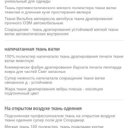
уникальный для одежды
Ткань противостатического мягкого полиэстера ткани ватки
тяжелая и длинная кучи простирания велюра
Ткани Вельбоа автокресла автобуса ткани драпирования
прочного ОЭМ автомобильные
Сокращение - ткань драпирования устойчивой мягкой ткани
ватки автоматическая внутренняя
напечатанная ткань ватки
100% полиэстер напечатало ткань драпирования печати ткани
ватки животную
Коммерчески фабри драпирования бархата печати леопарда
ковра для частей Скмг запасных
Супер нежность напечатала сокращение ткани ватки
связанное д - устойчивое
Жара ткани драпирования зебры плюша - изоляция
подгонянный цвет
На открытом воздухе ткань одеяния
Подгонянная профессионалом ткань на открытом воздухе
ткани одеяния супер поли для Спорцвеар
Мягкая ткань 100 полиэстер, ткань подкладки куртки