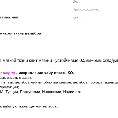
Вес:
Происхождение:
 ткань книт
цвет:
микро- ткань вельбоа
 мягкой ткани книт мягкий - устойчивые 0.5мм~5мм склады
и шерпа
--искривление хайу вязать КО.
вых вязать машин;
печати, вельбоа минкы, объятия мягкое, вельбоа прогара, ткань ше
продукции;
, Турции, Португалии, Индонезии, Индии етк.
а/выбитую ткань щеткой вельбоа;