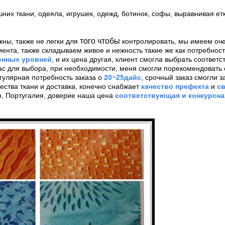
их ткани, одеяла, игрушек, одежд, ботинок, софы, выравнивая етк
того чтобы
жны, также не легки для
контролировать, мы имеем оч
ента, также складываем живое и нежность такие же как потребност
енных уровней
, и их цена другая, клиент смогла выбрать соотве
ас для выбора, при необходимости, меня смогли порекомендовать 
гулярная потребность заказа о
20~25дайс
, срочный заказ смогли 
ства ткани и доставка, конечно снабжает
качество префекта
и
с
, Португалия, доверие наша цена
соответствующая и конкурсна
Оставьте сообщение
Мы скоро тебе перезвоним!