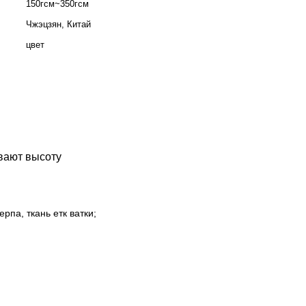
150гсм~350гсм
Чжэцзян, Китай
цвет
вают высоту
рпа, ткань етк ватки;