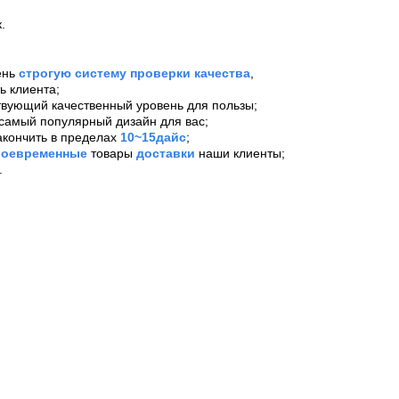
.
ень
строгую систему проверки качества
,
ь клиента;
тствующий качественный уровень для пользы;
самый популярный дизайн для вас;
закончить в пределах
10~15дайс
;
воевременные
товары
доставки
наши клиенты;
.