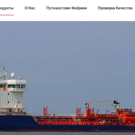
одукты
О Нас
Путешествие Фабрики
Проверка Качества