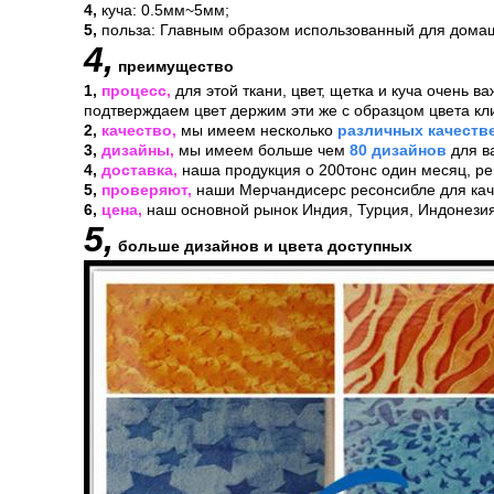
4,
куча: 0.5мм~5мм;
5,
польза: Главным образом использованный для домашн
4,
преимущество
1,
процесс,
для этой ткани, цвет, щетка и куча очень ва
подтверждаем цвет держим эти же с образцом цвета кли
2,
качество,
мы имеем несколько
различных
качеств
3,
дизайны,
мы имеем больше чем
80 дизайнов
для в
4,
доставка,
наша продукция о 200тонс один месяц, ре
5,
проверяют,
наши Мерчандисерс ресонсибле для каче
6,
цена,
наш основной рынок Индия, Турция, Индонезия
5,
больше дизайнов и цвета доступных