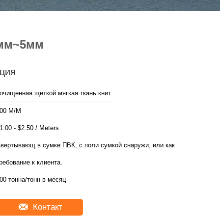
5мм~5мм
ция
очищенная щеткой мягкая ткань книт
00 М/М
$1.00 - $2.50 / Meters
вертывающ в сумке ПВК, с поли сумкой снаружи, или как
ребование к клиента.
00 тонна/тонн в месяц
Контакт