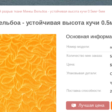
й разрыв ткани Минкы Вельбоа - устойчивая высота кучи 0.5мм~5мм
льбоа - устойчивая высота кучи 0.
Основная информа
Номер модели:
п
Количество мин заказа:
5
Цена:
Упаковывая детали:
С
т
Поставка способности:
2
Лучшая цена