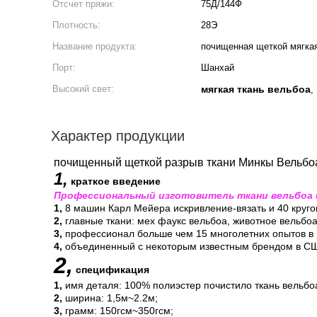
Отсчет пряжи:
75Д/144Ф
Плотность:
28Э
Название продукта:
почищенная щеткой мягкая
Порт:
Шанхай
Высокий свет:
мягкая ткань вельбоа
,
Характер продукции
почищенный щеткой разрыв ткани Минкы Вельбоа
1,
краткое введение
Профессиональный изготовитель ткани вельбоа 
1,
8 машин Карл Мейера искривление-вязать и 40 круго
2,
главные ткани: мех фаукс вельбоа, животное вельбоа 
3,
профессионал больше чем 15 многолетних опытов в 
4,
объединенный с некоторым известным брендом в США
2,
спецификация
1,
имя деталя: 100% полиэстер почистило ткань вельбо
2,
ширина: 1,5м~2.2м;
3,
грамм: 150гсм~350гсм;