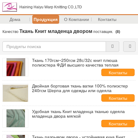
Haining Haiyu Warp Knitting CO.,LTD
Дома
Продукция
О Компании
Контакты
Ткань Книт младенца двором
Качество
поставщик.
(8)
Ткань 170гсм~250гсм 28с/32с книт плюша
полиэстера ФДИ высшего качества теплая
Контакты
Двойная бортовая ткань ватки 100% полиэстер
240гсм Шерпа для одежды или одеяла
Контакты
Удобная ткань Книт младенца тканью одеяла
младенца двора мягкой
Контакты
Ткань разрывом двора - устойчивая куча Книт