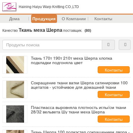
Haining Haiyu Warp Knitting CO.,LTD
Дома
Продукция
О Компании
Контакты
Ткань меха Шерпа
Качество
поставщик.
(80)
Ткань 170т 190т 210т меха Шерпа хлопка
подкладки подгоняла цвет
Контакты
Сокращение ткани ватки Шерпа сатинировки 100
ацетатов - устойчивое для домашней ткани
Контакты
Пластмасса выровняла плотность иглы/см ткани
28/32 вельвета Шу ткани меха Шерпа
Контакты
Ткань Шерпа 100 полиэстер сокращением двора -