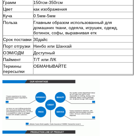
Грамм
150гсм-350гсм
Цвет
как изображения
Куча
0.5мм-5мм
Польза
Главным образом использованный для
домашних ткани, одеяла, игрушек, одежд,
ботинок, софы, выравнивая етк
Срок поставки
30дайс
Порт отгрузки
Нинбо или Шанхай
ОЭМ/ОДМ
Доступный
Паймент
Т/Т или Л/К
Термины
ОБМАНЫВАЙТЕ
пересылки