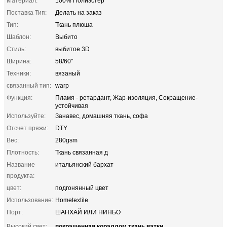
Материал:
100% Полиэстер
Поставка Тип:
Делать на заказ
Тип:
Ткань плюша
Шаблон:
Выбито
Стиль:
выбитое 3D
Ширина:
58/60"
Техники:
вязаный
связанный тип:
warp
Функция:
Пламя - ретардант, Жар-изоляция, Сокращение-
устойчивая
Используйте:
Занавес, домашняя ткань, софа
Отсчет пряжи:
DTY
Вес:
280gsm
Плотность:
Ткань связанная д
Название
итальянский бархат
продукта:
цвет:
подгонянный цвет
Использование:
Hometextile
Порт:
ШАНХАЙ ИЛИ НИНБО
покрашенная кораллом ткань ватки
Высокий свет:
,