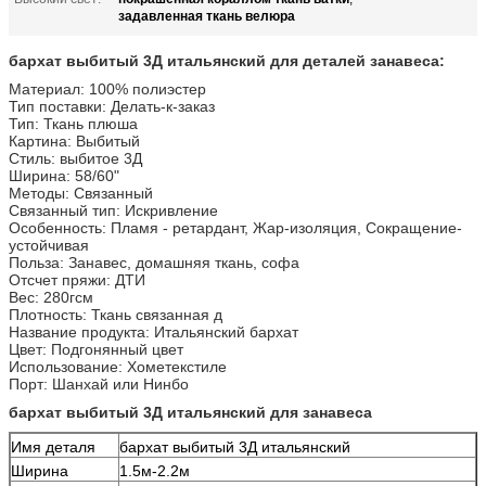
задавленная ткань велюра
бархат выбитый 3Д итальянский для деталей занавеса:
Материал: 100% полиэстер
Тип поставки: Делать-к-заказ
Тип: Ткань плюша
Картина: Выбитый
Стиль: выбитое 3Д
Ширина: 58/60"
Методы: Связанный
Связанный тип: Искривление
Особенность: Пламя - ретардант, Жар-изоляция, Сокращение-
устойчивая
Польза: Занавес, домашняя ткань, софа
Отсчет пряжи: ДТИ
Вес: 280гсм
Плотность: Ткань связанная д
Название продукта: Итальянский бархат
Цвет: Подгонянный цвет
Использование: Хометекстиле
Порт: Шанхай или Нинбо
бархат выбитый 3Д итальянский для занавеса
Имя деталя
бархат выбитый 3Д итальянский
Ширина
1.5м-2.2м