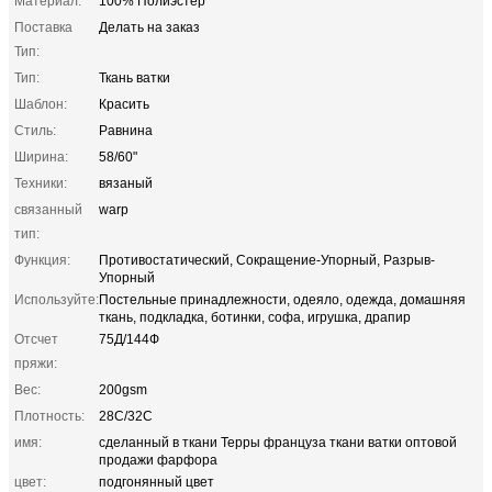
Материал:
100% Полиэстер
Поставка
Делать на заказ
Тип:
Тип:
Ткань ватки
Шаблон:
Красить
Стиль:
Равнина
Ширина:
58/60"
Техники:
вязаный
связанный
warp
тип:
Функция:
Противостатический, Сокращение-Упорный, Разрыв-
Упорный
Используйте:
Постельные принадлежности, одеяло, одежда, домашняя
ткань, подкладка, ботинки, софа, игрушка, драпир
Отсчет
75Д/144Ф
пряжи:
Вес:
200gsm
Плотность:
28С/32С
имя:
сделанный в ткани Терры француза ткани ватки оптовой
продажи фарфора
цвет:
подгонянный цвет