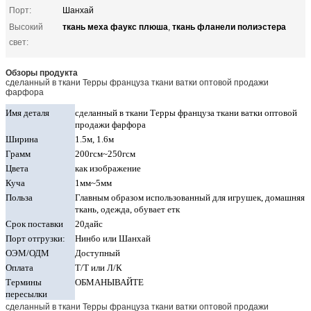
Порт:
Шанхай
ткань меха фаукс плюша
ткань фланели полиэстера
Высокий
,
свет:
Обзоры продукта
сделанный в ткани Терры француза ткани ватки оптовой продажи
фарфора
Имя деталя
сделанный в ткани Терры француза ткани ватки оптовой
продажи фарфора
Ширина
1.5м, 1.6м
Грамм
200гсм~250гсм
Цвета
как изображение
Куча
1мм~5мм
Польза
Главным образом использованный для игрушек, домашняя
ткань, одежда, обувает етк
Срок поставки
20дайс
Порт отгрузки:
Нинбо или Шанхай
ОЭМ/ОДМ
Доступный
Оплата
Т/Т или Л/К
Термины
ОБМАНЫВАЙТЕ
пересылки
сделанный в ткани Терры француза ткани ватки оптовой продажи