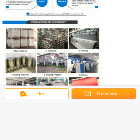
Чат
Отправить
запрос
ткань меха фаукс плюша
Бирки:
,
ткань фланели полиэстера
мягкая ткань вельбоа
,
Получить лучшую цену для