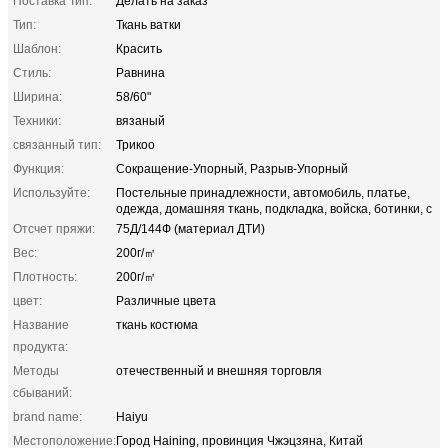
Поставка Тип:
Делать на заказ
Тип:
Ткань ватки
Шаблон:
Красить
Стиль:
Равнина
Ширина:
58/60"
Техники:
вязаный
связанный тип:
Трикоо
Функция:
Сокращение-Упорный, Разрыв-Упорный
Используйте:
Постельные принадлежности, автомобиль, платье,
одежда, домашняя ткань, подкладка, войска, ботинки, с
Отсчет пряжи:
75Д/144Ф (материал ДТИ)
Вес:
200г/㎡
Плотность:
200г/㎡
цвет:
Различные цвета
Название
ткань костюма
продукта:
Методы
отечественный и внешняя торговля
сбываний:
brand name:
Haiyu
Местоположение:
Город Haining, провинция Чжэцзяна, Китай