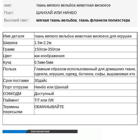
имя:
ткань мягкого вельбоа животная вискоесе
Порт:
ШАНХАЙ ИЛИ НИНБО
мягкая ткань вельбоа
ткань фланели полиэстера
Высокий свет:
,
Имя деталя
ткань мягкого вельбоа животная вискоесе для игрушек
Ширина
1.5м-2.2м
Грамм
150гсм-350гсм
Цвет
как изображения
Куча
0.5мм-5мм
Польза
Главным образом использованный для домашних ткани,
одеяла, игрушек, одежд, ботинок, софы, выравнивая етк
Срок поставки
30дайс
Порт отгрузки
Нинбо или Шанхай
ОЭМ/ОДМ
Доступный
Паймент
Т/Т или Л/К
Термины
ОБМАНЫВАЙТЕ
пересылки