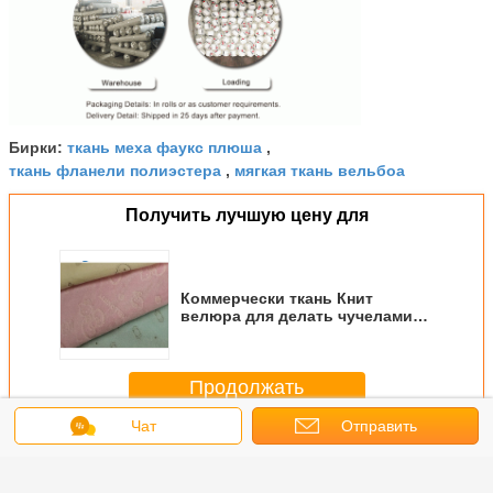
ткань меха фаукс плюша
Бирки:
,
ткань фланели полиэстера
мягкая ткань вельбоа
,
Получить лучшую цену для
Коммерчески ткань Книт
велюра для делать чучелами
различный цвет
Продолжать
Чат
Отправить
Мягкая игрушка делая ткань
Больше
запрос