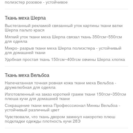
полиэстер розовое - устойчивое
Ткань меха Шерпа
Выстеганный рекламой связанный уток картины ткани ватки
Шерпа пальто крася
Мягкий уток ткани меха Шерпа связал ткань 350гсм~550гсм
для одеяла
Микро- разрыв ткани меха Шерпа полиэстера - устойчивый
для домашней ткани
Удобная простая ткань 150гсм~400гсм овчины Шерпа хлопка
Ткань меха Вельбоа
Напечатанная точная ровная кожа ткани меха Вельбоа -
дружелюбная для одеяла
Изготовленный на заказ короткий грамм ткани 150гсм~350гсм
плюша кучи для домашней ткани
Сокращение ткани меха Професссионал Минкы Вельбоа -
устойчивый различный цвет
Чувствовали, что ткань двором замкнул накоротко плюш
подкладки одежды плотность кучи 28Э