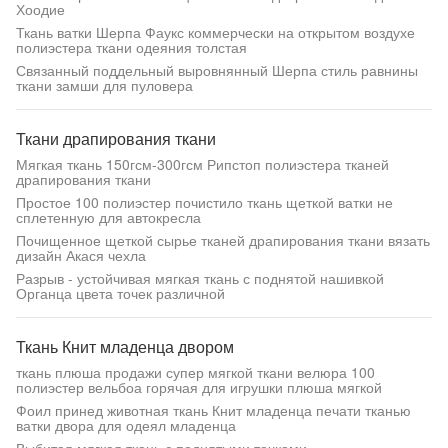
Хоодие
Ткань ватки Шерпа Фаукс коммерчески на открытом воздухе
полиэстера ткани одеяния толстая
Связанный поддельный выровнянный Шерпа стиль равнины
ткани замши для пуловера
Ткани драпирования ткани
Мягкая ткань 150гсм-300гсм Рипстоп полиэстера тканей
драпирования ткани
Простое 100 полиэстер почистило ткань щеткой ватки не
сплетенную для автокресла
Почищенное щеткой сырье тканей драпирования ткани вязать
дизайн Акася чехла
Разрыв - устойчивая мягкая ткань с поднятой нашивкой
Органца цвета точек различной
Ткань Книт младенца двором
ткань плюша продажи супер мягкой ткани велюра 100
полиэстер вельбоа горячая для игрушки плюша мягкой
Фоил принед животная ткань Книт младенца печати тканью
ватки двора для одеял младенца