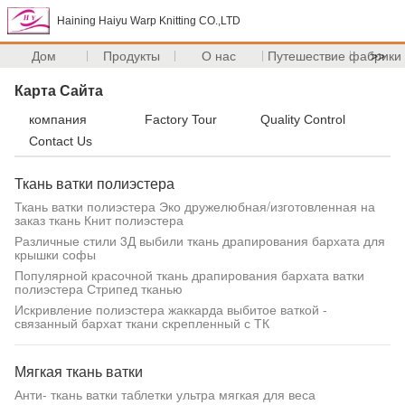
Haining Haiyu Warp Knitting CO.,LTD
Дом
Продукты
О нас
Путешествие фабрики
>>
Карта Сайта
компания
Factory Tour
Quality Control
Contact Us
Ткань ватки полиэстера
Ткань ватки полиэстера Эко дружелюбная/изготовленная на
заказ ткань Книт полиэстера
Различные стили 3Д выбили ткань драпирования бархата для
крышки софы
Популярной красочной ткань драпирования бархата ватки
полиэстера Стрипед тканью
Искривление полиэстера жаккарда выбитое ваткой -
связанный бархат ткани скрепленный с ТК
Мягкая ткань ватки
Анти- ткань ватки таблетки ультра мягкая для веса