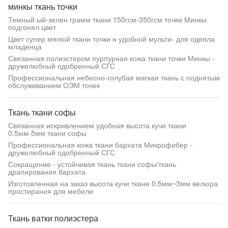
минкы ткань точки
Темный ый-зелен грамм ткани 150гсм-350гсм точки Минкы
подгонял цвет
Цвет супер мягкой ткани точки н удобной мульти- для одеяла
младенца
Связанная полиэстером пурпурная кожа ткани точки Минкы -
дружелюбный одобренный СГС
Профессиональная небесно-голубая мягкая ткань с поднятым
обслуживанием ОЭМ точек
Ткань ткани софы
Связанная искривлением удобная высота кучи ткани
0.5мм-5мм ткани софы
Профессиональная кожа ткани бархата Микрофибер -
дружелюбный одобренный СГС
Сокращение - устойчивая ткань ткани софы/ткань
драпирования бархата
Изготовленная на заказ высота кучи ткани 0.5мм~3мм велюра
простирания для мебели
Ткань ватки полиэстера