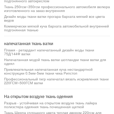
подгонянного автокреслом
Ткань 250гсм~350гсм профессионального автомобиля велюра
изготовленного на заказ внутренняя
Дизайн моды ткани ватки прогара бархата мягкий все цвета
видов
Коммерчески мягкой куча бархата автомобильной внутренней
подгонянная тканью
напечатанная ткань ватки
Пламя - ретардант напечатанный дизайн моды ткани
75Д/144Ф ватки
Напечатанная модой ткань ватки шотландки ткани ватки для
одеял
Привлекательная напечатанная куча нестандартной
конструкции 0.5мм-5мм ткани чека Рипстоп
Профессиональный тигр напечатал вязать искривления ткани
220ГСМ~500ГСМ ватки
На открытом воздухе ткань одеяния
Разрыв - устойчивая на открытом воздухе ткань лайкра
полиэстера одеяния ткань почищенная щеткой
Ткань Шерпа сплошного цвета теплая двором 220гсм для