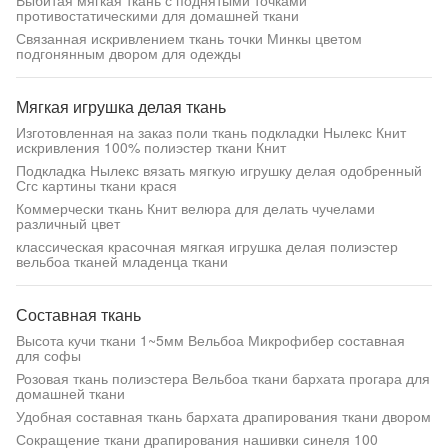
Выбитая мягкая ткань с поднятыми точками
противостатическими для домашней ткани
Связанная искривлением ткань точки Минкы цветом
подгонянным двором для одежды
Мягкая игрушка делая ткань
Изготовленная на заказ поли ткань подкладки Нылекс Книт
искривления 100% полиэстер ткани Книт
Подкладка Нылекс вязать мягкую игрушку делая одобренный
Сгс картины ткани крася
Коммерчески ткань Книт велюра для делать чучелами
различный цвет
классическая красочная мягкая игрушка делая полиэстер
вельбоа тканей младенца ткани
Составная ткань
Высота кучи ткани 1~5мм Вельбоа Микрофибер составная
для софы
Розовая ткань полиэстера Вельбоа ткани бархата прогара для
домашней ткани
Удобная составная ткань бархата драпирования ткани двором
Сокращение ткани драпирования нашивки синеля 100