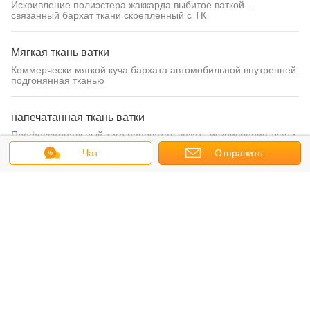
Искривление полиэстера жаккарда выбитое ваткой -
связанный бархат ткани скрепленный с ТК
Мягкая ткань ватки
Коммерчески мягкой куча бархата автомобильной внутренней
подгонянная тканью
напечатанная ткань ватки
Профессиональный тигр напечатал вязать искривления ткани
220ГСМ~500ГСМ ватки
Чат
Отправить
запрос
На открытом воздухе ткань одеяния
Связанный поддельный выровнянный Шерпа стиль равнины
ткани замши для пуловера
Ткани драпирования ткани
Разрыв - устойчивая мягкая ткань с поднятой нашивкой
Органца цвета точек различной