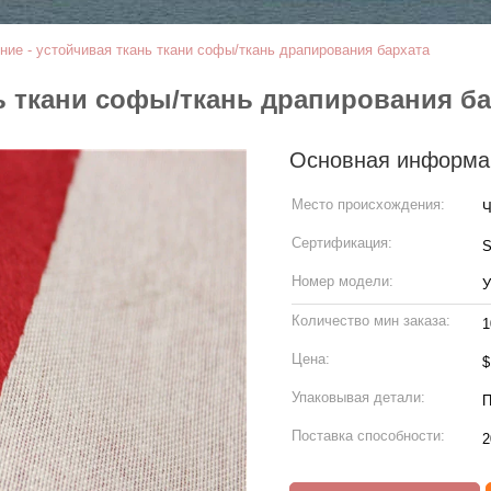
ие - устойчивая ткань ткани софы/ткань драпирования бархата
ь ткани софы/ткань драпирования ба
Основная информа
Место происхождения:
Ч
Сертификация:
Номер модели:
У
Количество мин заказа:
1
Цена:
Упаковывая детали:
Поставка способности:
2