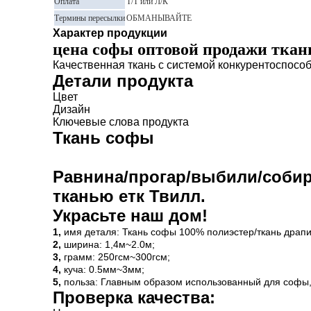
Оплата
Т/Т или Л/К
Термины пересылки
ОБМАНЫВАЙТЕ
Характер продукции
цена софы оптовой продажи ткан
Качественная ткань с системой конкурентоспосо
Детали продукта
Цвет
Дизайн
Ключевые слова продукта
Ткань софы
Равнина/прогар/выбили/собир
тканью етк Твилл.
Украсьте наш дом!
1,
имя деталя: Ткань софы 100% полиэстер/ткань драп
2,
ширина: 1,4м~2.0м;
3,
грамм: 250гсм~300гсм;
4,
куча: 0.5мм~3мм;
5,
польза: Главным образом использованный для софы,
Проверка качества: