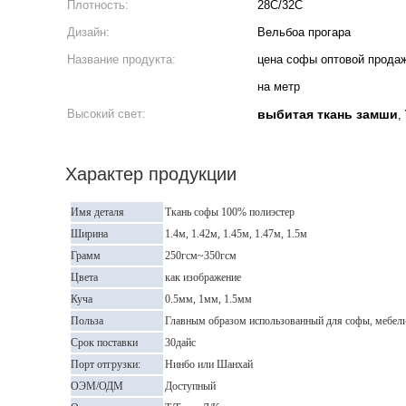
Плотность:
28С/32С
Дизайн:
Вельбоа прогара
Название продукта:
цена софы оптовой прода
на метр
Высокий свет:
выбитая ткань замши
,
Характер продукции
Имя деталя
Ткань софы 100% полиэстер
Ширина
1.4м, 1.42м, 1.45м, 1.47м, 1.5м
Грамм
250гсм~350гсм
Цвета
как изображение
Куча
0.5мм, 1мм, 1.5мм
Польза
Главным образом использованный для софы, мебели
Срок поставки
30дайс
Порт отгрузки:
Нинбо или Шанхай
ОЭМ/ОДМ
Доступный