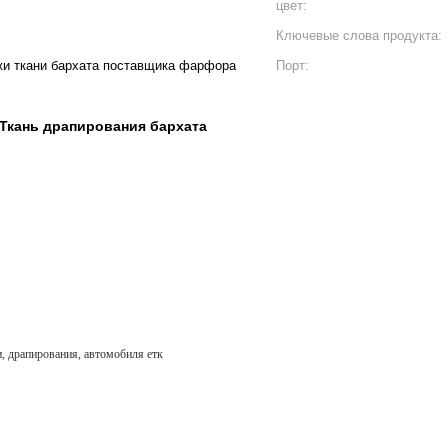
цвет:
Ключевые слова продукта:
жи ткани бархата поставщика фарфора
Порт:
Ткань драпирования бархата
, драпирования, автомобиля етк