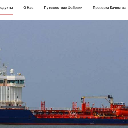
одукты
О Нас
Путешествие Фабрики
Проверка Качества