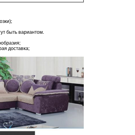
озки);
гут быть вариантом.
ообразия;
рая доставка;