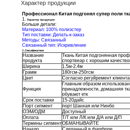
Характер продукции
Профессионал Китая подгонял супер поли тк
1.
Характер продукции
Больше детали:
Материал: 100% полиэстер
Тип поставки: Делать-к-заказ
Методы: Связанный
Связанный тип: Искривление
2.Спесификатион
Название
Ткань Китая подгонянная проф
продукта
спортвеар с хорошим качеств
Ширина
1.5м-2.4м
Грамм
180гсм-250гсм
Цвет
Согласно регуйремент клиента
Главным образом использован
Функция
принадлежности, домашняя тка
обувают етк
Срок поставки
15-20дайс
Порт сипмент
порт Шанхая или Нинбо
ОЭМ/ОДМ
Доступный
Оплата
Т/Т или Л/К или Д/А или Д/П
Термины сипмент
ОБМАНЫВАЙТЕ
Начало
Сделанный в фарфоре