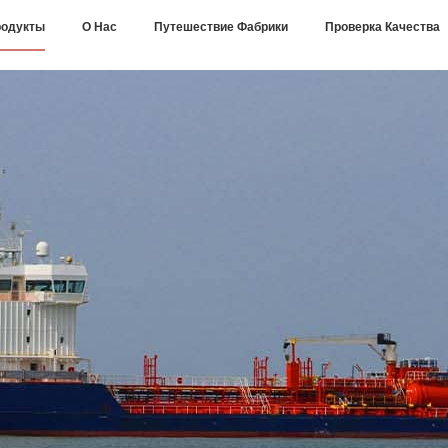
одукты
О Нас
Путешествие Фабрики
Проверка Качества