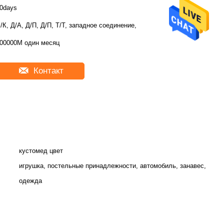
0days
/К, Д/А, Д/П, Д/П, Т/Т, западное соединение,
00000М один месяц
Контакт
кустомед цвет
игрушка, постельные принадлежности, автомобиль, занавес,
одежда