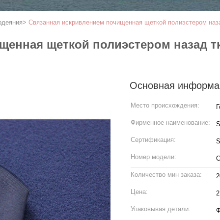
одеяния
>
Связанная искривлением почищенная щеткой полиэстером наза
щенная щеткой полиэстером назад т
Основная информа
Место происхождения:
Г
Фирменное наименование:
S
Сертификация:
Номер модели:
С
Количество мин заказа:
2
Цена:
2
Упаковывая детали:
Ф