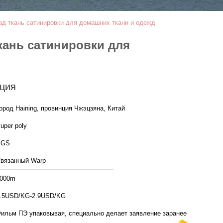
д ткань сатинировки для домашних ткани и одежд
кань сатинировки для
ция
ород Haining, провинция Чжэцзяна, Китай
uper poly
SGS
вязанный Warp
000m
.5USD/KG-2.9USD/KG
ильм ПЭ упаковывая, специально делает заявление заранее