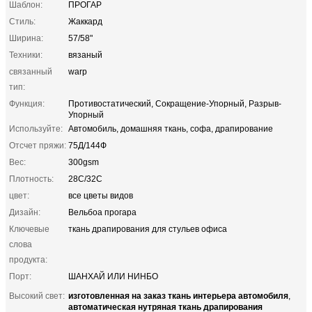
Шаблон:
ПРОГАР
Стиль:
Жаккард
Ширина:
57/58"
Техники:
вязаный
связанный
warp
тип:
Функция:
Противостатический, Сокращение-Упорный, Разрыв-
Упорный
Используйте:
Автомобиль, домашняя ткань, софа, драпирование
Отсчет пряжи:
75Д/144Ф
Вес:
300gsm
Плотность:
28С/32С
цвет:
все цветы видов
Дизайн:
Вельбоа прогара
Ключевые
ткань драпирования для стульев офиса
слова
продукта:
Порт:
ШАНХАЙ ИЛИ НИНБО
изготовленная на заказ ткань интерьера автомобиля
Высокий свет:
,
автоматическая нутряная ткань драпирования