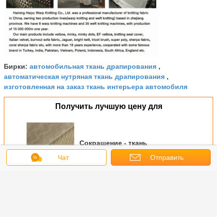
автомобильная ткань драпирования
Бирки:
,
автоматическая нутряная ткань драпирования
,
изготовленная на заказ ткань интерьера автомобиля
Получить лучшую цену для
Сокращение - ткань
драпирования устойчивой
Чат
Отправить
мягкой ткани ватки
автоматическая внутренняя
запрос
Продолжать
Мягкая ткань ватки
Больше