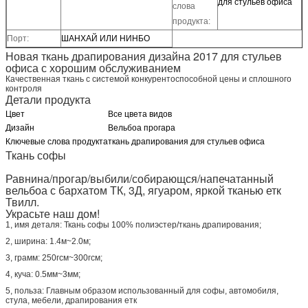
для стульев офиса
слова
продукта:
Порт:
ШАНХАЙ ИЛИ НИНБО
Новая ткань драпирования дизайна 2017 для стульев
офиса с хорошим обслуживанием
Качественная ткань с системой конкурентоспособной цены и сплошного
контроля
Детали продукта
Цвет
Все цвета видов
Дизайн
Вельбоа прогара
Ключевые слова продукта
ткань драпирования для стульев офиса
Ткань софы
Равнина/прогар/выбили/собирающся/напечатанный
вельбоа с бархатом ТК, 3Д, ягуаром, яркой тканью етк
Твилл.
Украсьте наш дом!
1, имя деталя: Ткань софы 100% полиэстер/ткань драпирования;
2, ширина: 1.4м~2.0м;
3, грамм: 250гсм~300гсм;
4, куча: 0.5мм~3мм;
5, польза: Главным образом использованный для софы, автомобиля,
стула, мебели, драпирования етк