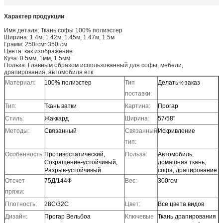
Характер продукции
Имя деталя: Ткань софы 100% полиэстер
Ширина: 1.4м, 1.42м, 1.45м, 1.47м, 1.5м
Грамм: 250гсм~350гсм
Цвета: как изображение
Куча: 0.5мм, 1мм, 1.5мм
Польза: Главным образом использованный для софы, мебели,
драпирования, автомобиля етк
Материал:
100% полиэстер
Тип
Делать-к-заказ
поставки:
Тип:
Ткань ватки
Картина:
Прогар
Стиль:
Жаккард
Ширина:
57/58"
Методы:
Связанный
Связанный
Искривление
тип:
Особенность:
Противостатический,
Польза:
Автомобиль,
Сокращение-устойчивый,
домашняя ткань,
Разрыв-устойчивый
софа, драпирование
Отсчет
75Д/144Ф
Вес:
300гсм
пряжи:
Плотность:
28С/32С
Цвет:
Все цвета видов
Дизайн:
Прогар Вельбоа
Ключевые
Ткань драпирования