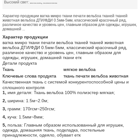
Высокий свет:
,
мягкая ткань вельбоа
ткань фланели полиэстера
Характер продукции ватка микро ткани печати вельбоа тканей тканей
животная вельбоа ДТИ/ФДИ 0.5мм-5мм, классический красочный ряд,
различное качество и уровень цен, главным образом для одежды, игрушек,
домашней ...
Характер продукции
ватка микро ткани печати вельбоа тканей тканей животная
вельбоа ДТИ/ФДИ 0.5мм-5мм, классический красочный ряд,
различное качество и уровень цен, главным образом для
одежды, игрушек, домашней ткани етк
Детали продукта
Ткань
мягкое вельбоа
Ключевые слова продукта
ткань печати вельбоа животная
Качественная ткань с системой конкурентоспособной цены и
сплошного контроля
1,
имя деталя: Ткань вельбоа 100% полиэстер мягкая;
2,
ширина: 1.5м~2.0м;
3,
грамм: 170гсм~250гсм;
4,
куча: 1.5мм~8мм;
5,
польза: Главным образом использованный для игрушек,
одежда, домашняя ткань, подкладка, постельные
принадлежности, одеяло, обувает етк