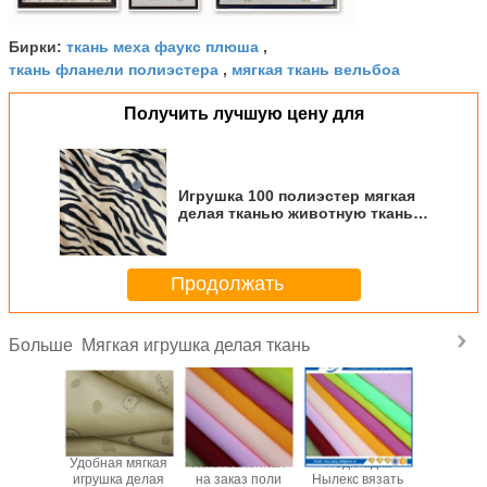
ткань меха фаукс плюша
Бирки:
,
ткань фланели полиэстера
мягкая ткань вельбоа
,
Получить лучшую цену для
Игрушка 100 полиэстер мягкая
делая тканью животную ткань
драпирования печати
Продолжать
Мягкая игрушка делая ткань
Больше
ка 100
Удобная мягкая
Изготовленная
Подкладка
Простая 
эстер
игрушка делая
на заказ поли
Нылекс вязать
игрушка