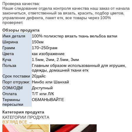
Проверка качества:
Наше следование отдела контроля качества наш заказ от начала
закончиться, ответственный за вязать, красить, подбор цветов,
управление дефекта, пакет етк, все товары через 100%
проверяет.
Обзоры продукта
Имя деталя
100% полиэстер вязать ткань вельбоа ватки
Ширина
150км
Грамм
170~250грам
Цвета
как изображение
Куча
1.5мм, 2мм, 2.5мм, 3мм
Польза
Главным образом использованный для игрушек,
одежды, домашней ткани етк
Срок поставки
20дайс
Порт отгрузки:
Нинбо или Шанхай
ОЭМ/ОДМ
Доступный
Оплата
Т/Т или Л/К
Термины
ОБМАНЫВАЙТЕ
пересылки
Категория продукта
КАТЕГОРИИ ПРОДУКТА
ВЗГЛЯД ВСЕ →