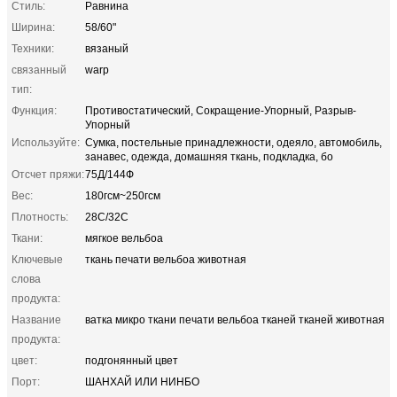
Стиль:
Равнина
Ширина:
58/60"
Техники:
вязаный
связанный
warp
тип:
Функция:
Противостатический, Сокращение-Упорный, Разрыв-
Упорный
Используйте:
Сумка, постельные принадлежности, одеяло, автомобиль,
занавес, одежда, домашняя ткань, подкладка, бо
Отсчет пряжи:
75Д/144Ф
Вес:
180гсм~250гсм
Плотность:
28С/32С
Ткани:
мягкое вельбоа
Ключевые
ткань печати вельбоа животная
слова
продукта:
Название
ватка микро ткани печати вельбоа тканей тканей животная
продукта:
цвет:
подгонянный цвет
Порт:
ШАНХАЙ ИЛИ НИНБО