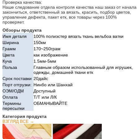
Проверка качества:
Наше следование отдела контроля качества наш заказ от начала
закончиться, ответственный за вязать, красить, подбор цветов,
управление дефекта, пакет етк, все товары через 100%
проверяет.
Обзоры продукта
Имя деталя
100% полиэстер вязать ткань вельбоа ватки
Ширина
150км
Грамм
170~250грам
Цвета
как изображение
Куча
1.5мм-5мм
Польза
Главным образом использованный для игрушек,
одежды, домашней ткани етк
Срок поставки
20дайс
Порт отгрузки:
Нинбо или Шанхай
ОЭМ/ОДМ
Доступный
Оплата
Т/Т или Л/К
Термины
ОБМАНЫВАЙТЕ
пересылки
Категория продукта
ВЗГЛЯД ВСЕ →