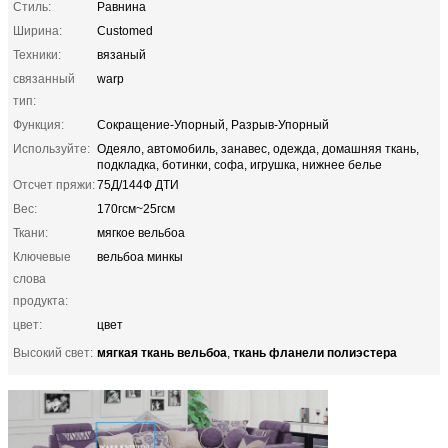
Стиль:
Равнина
Ширина:
Customed
Техники:
вязаный
связанный
warp
тип:
Функция:
Сокращение-Упорный, Разрыв-Упорный
Используйте:
Одеяло, автомобиль, занавес, одежда, домашняя ткань,
подкладка, ботинки, софа, игрушка, нижнее белье
Отсчет пряжи:
75Д/144Ф ДТИ
Вес:
170гсм~25гсм
Ткани:
мягкое вельбоа
Ключевые
вельбоа минкы
слова
продукта:
цвет:
цвет
мягкая ткань вельбоа
ткань фланели полиэстера
Высокий свет:
,