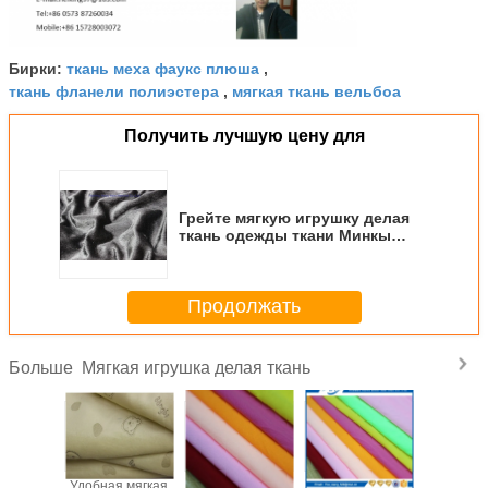
ткань меха фаукс плюша
Бирки:
,
ткань фланели полиэстера
мягкая ткань вельбоа
,
Получить лучшую цену для
Грейте мягкую игрушку делая
ткань одежды ткани Минкы
100% полиэстер ткани
связанную 28С
Продолжать
Мягкая игрушка делая ткань
Больше
ка 100
Удобная мягкая
Изготовленная
Подкладка
Простая 