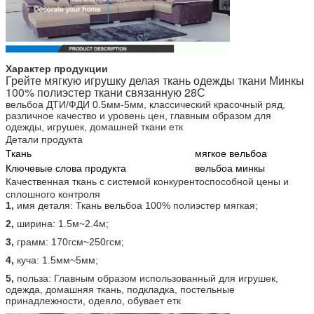
Характер продукции
Грейте мягкую игрушку делая ткань одежды ткани Минкы
100% полиэстер ткани связанную 28С
вельбоа ДТИ/ФДИ 0.5мм-5мм, классический красочный ряд,
различное качество и уровень цен, главным образом для
одежды, игрушек, домашней ткани етк
Детали продукта
Ткань
мягкое вельбоа
Ключевые слова продукта
вельбоа минкы
Качественная ткань с системой конкурентоспособной цены и
сплошного контроля
1,
имя деталя: Ткань вельбоа 100% полиэстер мягкая;
2,
ширина: 1.5м~2.4м;
3,
грамм: 170гсм~250гсм;
4,
куча: 1.5мм~5мм;
5,
польза: Главным образом использованный для игрушек,
одежда, домашняя ткань, подкладка, постельные
принадлежности, одеяло, обувает етк