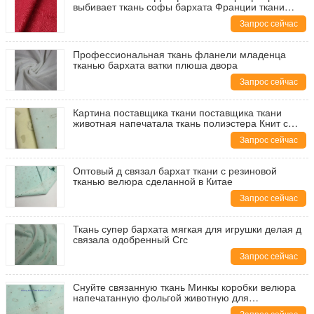
выбивает ткань софы бархата Франции ткани
бархата
Запрос сейчас
Профессиональная ткань фланели младенца
тканью бархата ватки плюша двора
Запрос сейчас
Картина поставщика ткани поставщика ткани
животная напечатала ткань полиэстера Книт с
резиной
Запрос сейчас
Оптовый д связал бархат ткани с резиновой
тканью велюра сделанной в Китае
Запрос сейчас
Ткань супер бархата мягкая для игрушки делая д
связала одобренный Сгс
Запрос сейчас
Снуйте связанную ткань Минкы коробки велюра
напечатанную фольгой животную для
конкурентоспособной цены