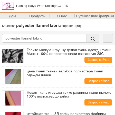
Haining Haiyu Warp Knitting CO.,LTD
Дом
Продукты
О нас
Путешествие фабрики
>>
polyester flannel fabric
Качество
supplier.
(58)
Грейте мягкую игрушку делая ткань одежды ткани
Минкы 100% полиэстер ткани связанную 28С
Запрос сейчас
цена ткани тканей вельбоа полиэстера ткани
одежды линен
Запрос сейчас
Новая ткань игрушки трико равнины ткани нылекс
100% полиэстер дизайна
Запрос сейчас
китайская ткань 3Д софы полиэстера фабрики