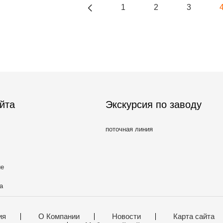
1
2
3
йта
Экскурсия по заводу
поточная линия
ие
а
ия
О Компании
Новости
Карта сайта