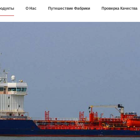
одукты
О Нас
Путешествие Фабрики
Проверка Качества