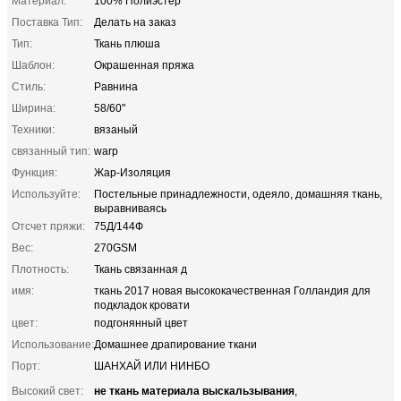
Материал:
100% Полиэстер
Поставка Тип:
Делать на заказ
Тип:
Ткань плюша
Шаблон:
Окрашенная пряжа
Стиль:
Равнина
Ширина:
58/60"
Техники:
вязаный
связанный тип:
warp
Функция:
Жар-Изоляция
Используйте:
Постельные принадлежности, одеяло, домашняя ткань,
выравниваясь
Отсчет пряжи:
75Д/144Ф
Вес:
270GSM
Плотность:
Ткань связанная д
имя:
ткань 2017 новая высококачественная Голландия для
подкладок кровати
цвет:
подгонянный цвет
Использование:
Домашнее драпирование ткани
Порт:
ШАНХАЙ ИЛИ НИНБО
не ткань материала выскальзывания
Высокий свет:
,