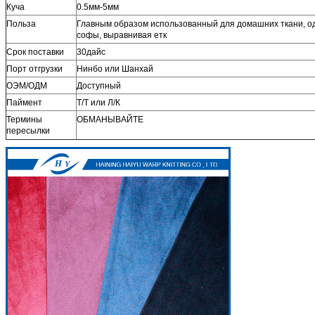
Куча
0.5мм-5мм
Польза
Главным образом использованный для домашних ткани, оде
софы, выравнивая етк
Срок поставки
30дайс
Порт отгрузки
Нинбо или Шанхай
ОЭМ/ОДМ
Доступный
Паймент
Т/Т или Л/К
Термины
ОБМАНЫВАЙТЕ
пересылки