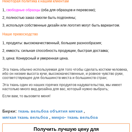
Некоторая политика к нашим клиентам
1,
свободные образцы
(оба для образцов и перевозки);
2, полностью заказ смогли быть подгоняны;
3, используя собственные дизайн или логотип могут быть вариантом.
Наше превосходство
1, продукты: высококачественный, большие разнообразия;
2, емкость: сильная способность продукции, быстрая доставка;
3, цена: Конкурсный и умеренная цена.
Эта ткань обычно используемая для того чтобы сделать костюм человека,
ибо он низкие высота кучи, высококачественные, и ровное чувство руки,
соответствующее для большинств места и большинств стран;
Эта ткань один из наших горячих продуктов надувательства, мы имеет
настолько много вид дизайна для вас, который нужно выбрать;
Если вам, то вызовите меня!
…
ткань вельбоа объятия мягкая
Бирки:
,
мягкая ткань вельбоа
микро- ткань вельбоа
,
Получить лучшую цену для