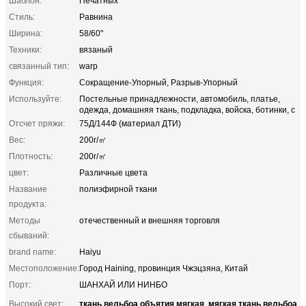
Шаблон:
Печатных
Стиль:
Равнина
Ширина:
58/60"
Техники:
вязаный
связанный тип:
warp
Функция:
Сокращение-Упорный, Разрыв-Упорный
Используйте:
Постельные принадлежности, автомобиль, платье,
одежда, домашняя ткань, подкладка, войска, ботинки, с
Отсчет пряжи:
75Д/144Ф (материал ДТИ)
Вес:
200г/㎡
Плотность:
200г/㎡
цвет:
Различные цвета
Название
полиэфирной ткани
продукта:
Методы
отечественный и внешняя торговля
сбываний:
brand name:
Haiyu
Местоположение:
Город Haining, провинция Чжэцзяна, Китай
Порт:
ШАНХАЙ ИЛИ НИНБО
ткань вельбоа объятия мягкая
мягкая ткань вельбоа
Высокий свет:
,