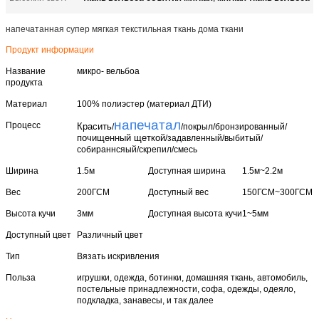
напечатанная супер мягкая текстильная ткань дома ткани
Продукт информации
Название
микро- вельбоа
продукта
Материал
100% полиэстер (материал ДТИ)
напечатал
Процесс
Красить
/
/покрыл/бронзированный/
почищенный щеткой
/задавленный/выбитый/
собираннсяый/скрепил/смесь
Ширина
1.5м
Доступная ширина
1.5м~2.2м
Вес
200ГСМ
Доступный вес
150ГСМ~300ГСМ
Высота кучи
3мм
Доступная высота кучи
1~5мм
Доступный цвет
Различный цвет
Тип
Вязать искривления
Польза
игрушки, одежда, ботинки, домашняя ткань, автомобиль,
постельные принадлежности, софа, одежды, одеяло,
подкладка, занавесы, и так далее