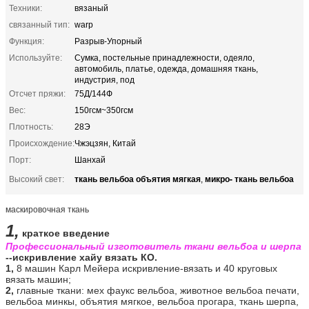
Техники:
вязаный
связанный тип:
warp
Функция:
Разрыв-Упорный
Используйте:
Сумка, постельные принадлежности, одеяло,
автомобиль, платье, одежда, домашняя ткань,
индустрия, под
Отсчет пряжи:
75Д/144Ф
Вес:
150гсм~350гсм
Плотность:
28Э
Происхождение:
Чжэцзян, Китай
Порт:
Шанхай
ткань вельбоа объятия мягкая
микро- ткань вельбоа
Высокий свет:
,
маскировочная ткань
1,
краткое введение
Профессиональный изготовитель ткани вельбоа и шерпа
--искривление хайу вязать КО.
1,
8 машин Карл Мейера искривление-вязать и 40 круговых
вязать машин;
2,
главные ткани: мех фаукс вельбоа, животное вельбоа печати,
вельбоа минкы, объятия мягкое, вельбоа прогара, ткань шерпа,