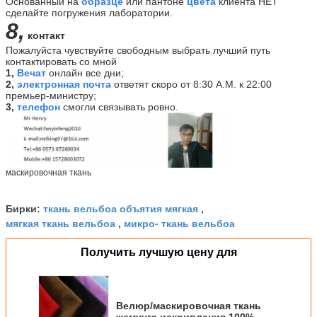
Основанный на
образце
или пантоне
цвета
клиента НЕТ
сделайте погружения лаборатории.
8,
контакт
Пожалуйста чувствуйте свободным выбрать лучший путь
контактировать со мной
1,
Вечат
онлайн все дни;
2,
электронная почта
ответят скоро от 8:30 А.М. к 22:00
премьер-министру;
3,
телефон
смогли связывать ровно.
маскировочная ткань
…
ткань вельбоа объятия мягкая
Бирки:
,
мягкая ткань вельбоа
микро- ткань вельбоа
,
Получить лучшую цену для
Велюр/маскировочная ткань