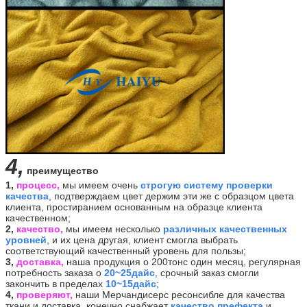
4,
преимущество
1,
процесс,
мы имеем очень
строгую систему проверки
качества
, подтверждаем цвет держим эти же с образцом цвета
клиента, простиранием основанным на образце клиента
качественном;
2,
качество,
мы имеем несколько
различных
качественных
уровней
, и их цена другая, клиент смогла выбрать
соответствующий качественный уровень для пользы;
3,
доставка,
наша продукция о 200тонс один месяц, регулярная
потребность заказа о
20~25дайс
, срочный заказ смогли
закончить в пределах
10~15дайс
;
4,
проверяют,
наши Мерчандисерс ресонсибле для качества
ткани и доставка, конечно снабжает
качество префекта
и