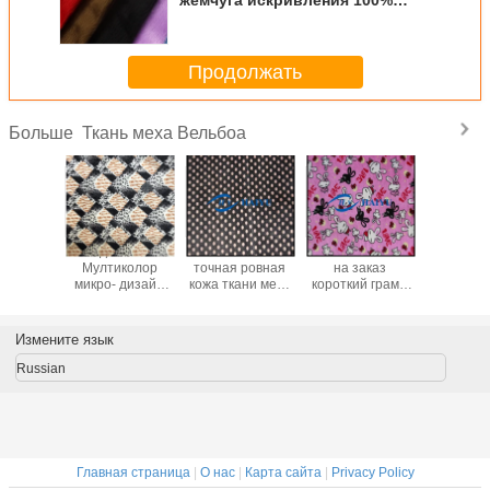
жемчуга искривления 100%
полиэстер вязать
Продолжать
Ткань меха Вельбоа
Больше
танный
Удобный
Напечатанная
Изготовленный
100 пол
анный
Мултиколор
точная ровная
на заказ
почистил
лением
микро- дизайн
кожа ткани меха
короткий грамм
щеткой 
 пряжи
моды стиля
Вельбоа -
ткани
меха Ве
ины
равнины ткани
дружелюбная
150гсм~350гсм
подгон
Ф ткани
Вельбоа
для одеяла
плюша кучи для
150гсм~
Измените язык
2м меха
домашней ткани
ьбоа
Russian
Главная страница
|
О нас
|
Карта сайта
|
Privacy Policy