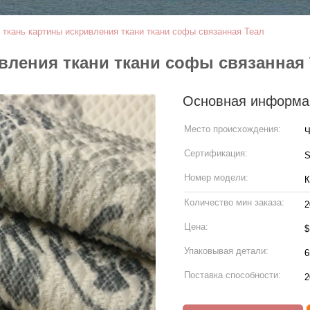
ткань картины искривления ткани ткани софы связанная Теал
вления ткани ткани софы связанная 
Основная информа
Место происхождения:
Ч
Сертификация:
Номер модели:
К
Количество мин заказа:
2
Цена:
Упаковывая детали:
6
Поставка способности:
2