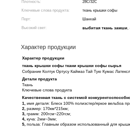
Плотность:
28С/32С
Ключевые слова продукта:
ткань крышки софы
Порт:
Шанхай
Высокий свет:
выбитая ткань замши
,
Характер продукции
Характер продукции
ткань крышки софы ткани крышки софы сырья
Собрание Колтук Ортусу Каймаз Тай Тую Кумас Латексл
Детали продукта
Ткань
Ключевые слова продукта
Качественная ткань с системой конкурентоспособн
1,
имя деталя: Блеск 100% полиэстер/яркое вельбоа пр
2,
размер: 170км*215км;
3,
грамм: 200гсм~220гсм;
4,
куча: 2мм~3мм;
5,
польза: Главным образом использованный для крыш