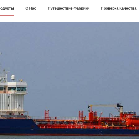
одукты
О Нас
Путешествие Фабрики
Проверка Качества