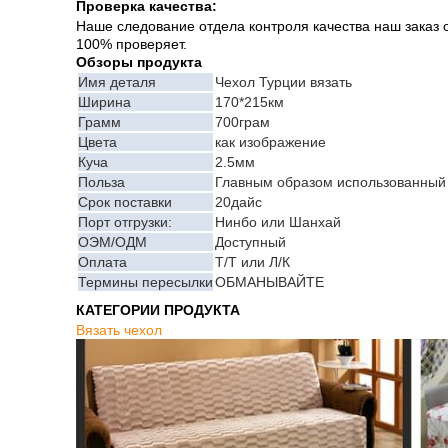
Проверка качества:
Наше следование отдела контроля качества наш заказ от
100% проверяет.
Обзоры продукта
Имя деталя
Чехол Турции вязать
Ширина
170*215км
Грамм
700грам
Цвета
как изображение
Куча
2.5мм
Польза
Главным образом использованный
Срок поставки
20дайс
Порт отгрузки:
Нинбо или Шанхай
ОЭМ/ОДМ
Доступный
Оплата
Т/Т или Л/К
Термины пересылки
ОБМАНЫВАЙТЕ
КАТЕГОРИИ ПРОДУКТА
Вязать чехол