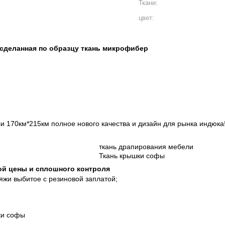
Ткани:
цвет:
сделанная по образцу ткань микрофибер
и 170км*215км полное нового качества и дизайн для рынка индюка
ткань драпирования мебели
Ткань крышки софы
ой цены и сплошного контроля
яжи выбитое с резиновой заплатой;
ки софы