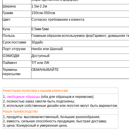
Ширина
1.5м-2.2м
Грамм
150гсм-350гсм
Цвет
Согласно требованию к клиента
Куча
0.5мм-5мм
Польза
Главным образом используемое форГармент, домашняя тк
Срок поставки
30дайс
Порт отгрузки
Нинбо или Шанхай
ОЭМ/ОДМ
Доступный
Паймент
Т/Т или Л/К
Термины
ОБМАНЫВАЙТЕ
пересылки
Некоторая политика к нашим клиентам
1,
свободные образцы
(оба для образцов и перевозки);
2, полностью заказ смогли быть подгоняны;
3, используя собственные дизайн или логотип могут быть вариантом.
Наше превосходство
1, продукты: высококачественный, большие разнообразия;
2, емкость: сильная способность продукции, быстрая доставка;
3, цена: Конкурсный и умеренная цена.