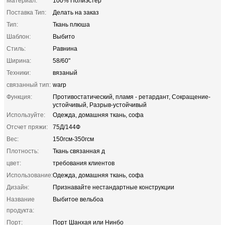
Материал:
100% Полиэстер
Поставка Тип:
Делать на заказ
Тип:
Ткань плюша
Шаблон:
Выбито
Стиль:
Равнина
Ширина:
58/60"
Техники:
вязаный
связанный тип:
warp
Функция:
Противостатический, пламя - ретардант, Сокращение-
устойчивый, Разрыв-устойчивый
Используйте:
Одежда, домашняя ткань, софа
Отсчет пряжи:
75Д/144Ф
Вес:
150гсм-350гсм
Плотность:
Ткань связанная д
цвет:
требования клиентов
Использование:
Одежда, домашняя ткань, софа
Дизайн:
Признавайте нестандартные конструкции
Название
Выбитое вельбоа
продукта:
Порт:
Порт Шанхая или Нинбо