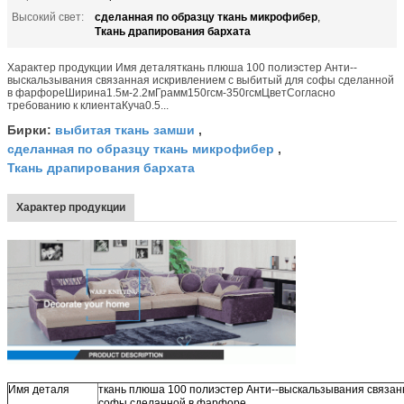
сделанная по образцу ткань микрофибер
Высокий свет:
,
Ткань драпирования бархата
Характер продукции Имя деталяткань плюша 100 полиэстер Анти--
выскальзывания связанная искривлением с выбитый для софы сделанной
в фарфореШирина1.5м-2.2мГрамм150гсм-350гсмЦветСогласно
требованию к клиентаКуча0.5...
выбитая ткань замши
Бирки:
,
сделанная по образцу ткань микрофибер
,
Ткань драпирования бархата
Характер продукции
Имя деталя
ткань плюша 100 полиэстер Анти--выскальзывания связан
софы сделанной в фарфоре