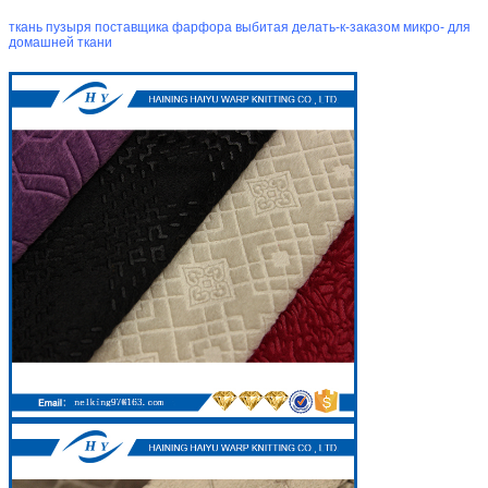
ткань пузыря поставщика фарфора выбитая делать-к-заказом микро- для
домашней ткани