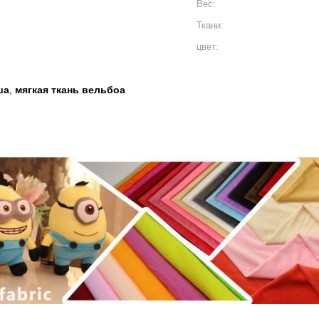
Вес:
Ткани:
цвет:
ша
мягкая ткань вельбоа
,