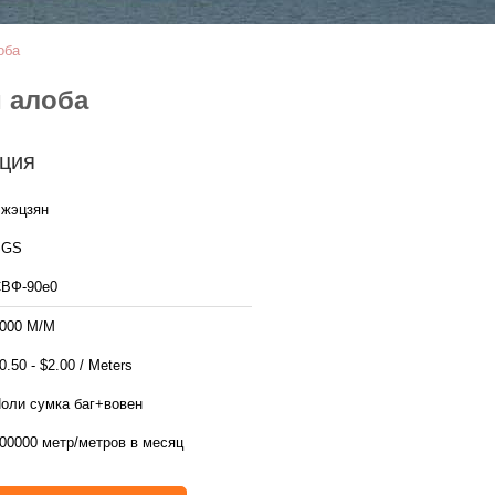
оба
м алоба
ция
жэцзян
SGS
ВФ-90е0
000 М/М
$0.50 - $2.00 / Meters
оли сумка баг+вовен
00000 метр/метров в месяц