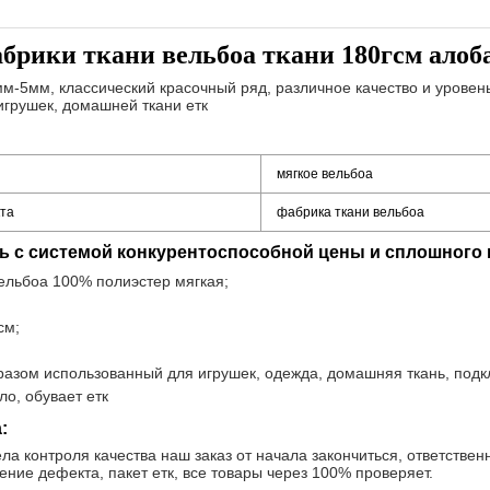
брики ткани вельбоа ткани 180гсм алоб
м-5мм, классический красочный ряд, различное качество и уровен
игрушек, домашней ткани етк
мягкое вельбоа
кта
фабрика ткани вельбоа
нь с системой конкурентоспособной цены и сплошного
вельбоа 100% полиэстер мягкая;
Оставьте сообщение
см;
Мы скоро тебе перезвоним!
разом использованный для игрушек, одежда, домашняя ткань, подк
о, обувает етк
:
а контроля качества наш заказ от начала закончиться, ответственн
ение дефекта, пакет етк, все товары через 100% проверяет.