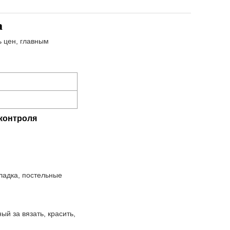
а
ь цен, главным
 контроля
ладка, постельные
ый за вязать, красить,