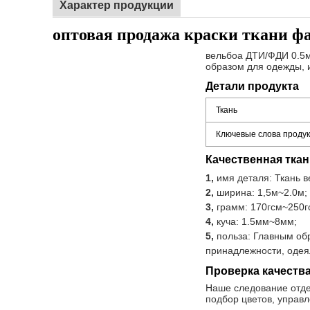
Характер продукции
оптовая продажа краски ткани фа
вельбоа ДТИ/ФДИ 0.5м
образом для одежды, 
Детали продукта
Ткань
Ключевые слова проду
Качественная тка
1,
имя деталя: Ткань 
2,
ширина: 1,5м~2.0м;
3,
грамм: 170гсм~250г
4,
куча: 1.5мм~8мм;
5,
польза: Главным об
принадлежности, одеял
Проверка качества
Наше следование отдел
подбор цветов, управл