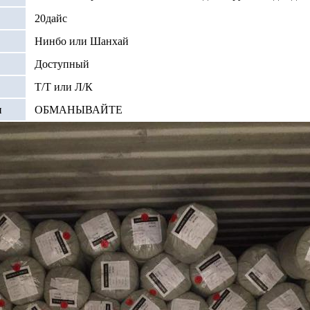
ткани етк
20дайс
Нинбо или Шанхай
Доступный
Т/Т или Л/К
и
ОБМАНЫВАЙТЕ