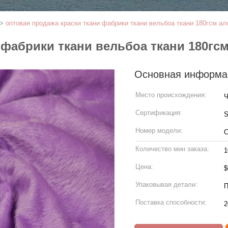
>
оптовая продажа краски ткани фабрики ткани вельбоа ткани 180гсм ал
 фабрики ткани вельбоа ткани 180гс
Основная информа
Место происхождения:
Ч
Сертификация:
Номер модели:
С
Количество мин заказа:
1
Цена:
Упаковывая детали:
П
Поставка способности:
2