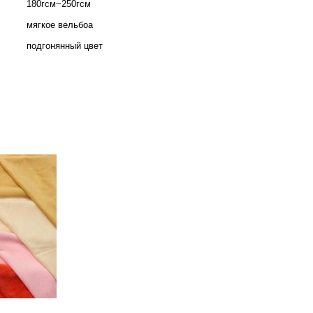
180гсм~250гсм
мягкое вельбоа
подгонянный цвет