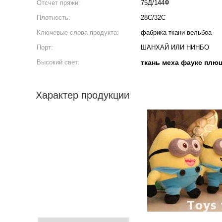
Отсчет пряжи:
75Д/144Ф
Плотность:
28С/32С
Ключевые слова продукта:
фабрика ткани вельбоа
Порт:
ШАНХАЙ ИЛИ НИНБО
Высокий свет:
ткань меха фаукс плю
Характер продукции