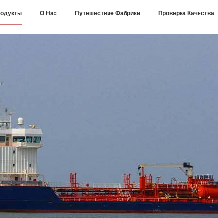
одукты
О Нас
Путешествие Фабрики
Проверка Качества