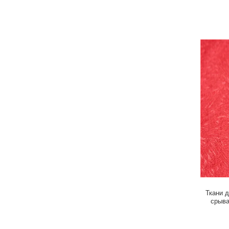
Ткани 
срыва