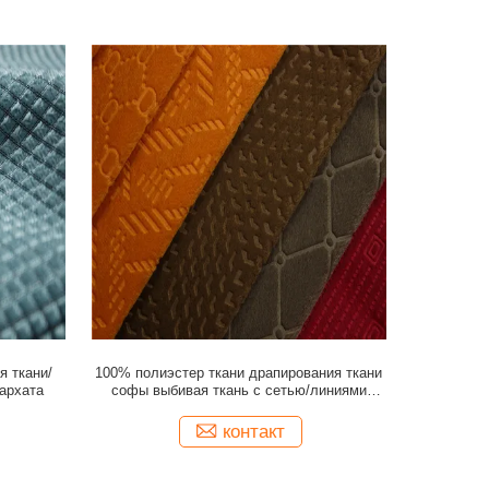
я ткани/
100% полиэстер ткани драпирования ткани
архата
софы выбивая ткань с сетью/линиями
конструирует
контакт