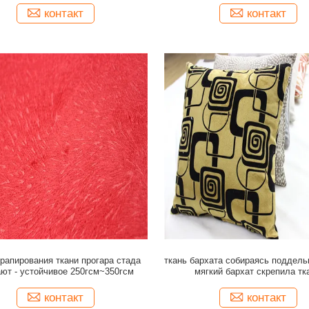
контакт
контакт
драпирования ткани прогара стада
ткань бархата собираясь поддель
ют - устойчивое 250гсм~350гсм
мягкий бархат скрепила тк
контакт
контакт