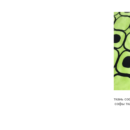
ткань со
софы тк