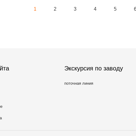
1
2
3
4
5
йта
Экскурсия по заводу
поточная линия
ие
а