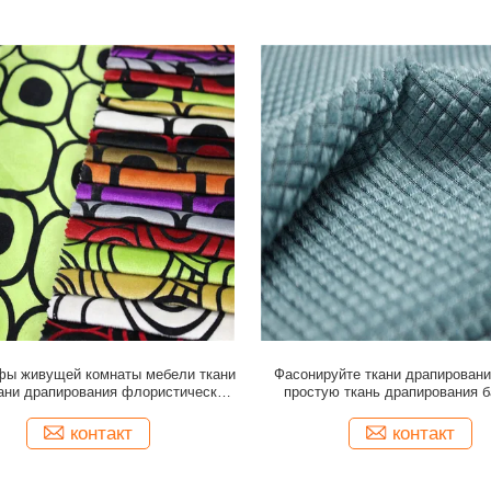
фы живущей комнаты мебели ткани
Фасонируйте ткани драпировани
ани драпирования флористическая
простую ткань драпирования б
собираясь установленная
контакт
контакт