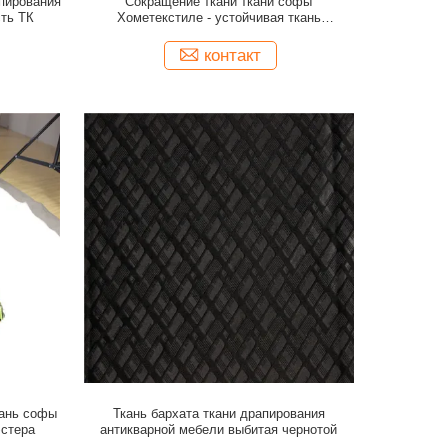
пирования
Сокращение ткани ткани софы
ть ТК
Хометекстиле - устойчивая ткань
драпирования бархата
контакт
кань софы
Ткань бархата ткани драпирования
эстера
антикварной мебели выбитая чернотой