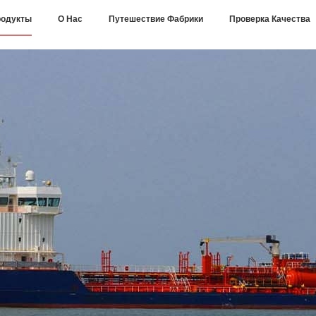
одукты
О Нас
Путешествие Фабрики
Проверка Качества