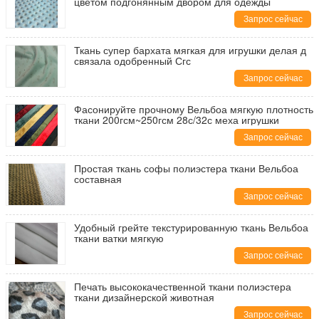
цветом подгонянным двором для одежды
Запрос сейчас
Ткань супер бархата мягкая для игрушки делая д
связала одобренный Сгс
Запрос сейчас
Фасонируйте прочному Вельбоа мягкую плотность
ткани 200гсм~250гсм 28с/32с меха игрушки
Запрос сейчас
Простая ткань софы полиэстера ткани Вельбоа
составная
Запрос сейчас
Удобный грейте текстурированную ткань Вельбоа
ткани ватки мягкую
Запрос сейчас
Печать высококачественной ткани полиэстера
ткани дизайнерской животная
Запрос сейчас