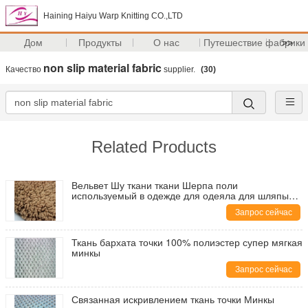
Haining Haiyu Warp Knitting CO.,LTD
Дом
Продукты
О нас
Путешествие фабрики
>>
non slip material fabric
Качество
supplier.
(30)
Related Products
Вельвет Шу ткани ткани Шерпа поли
используемый в одежде для одеяла для шляпы
для перчаток для шарфа
Запрос сейчас
Ткань бархата точки 100% полиэстер супер мягкая
минкы
Запрос сейчас
Связанная искривлением ткань точки Минкы