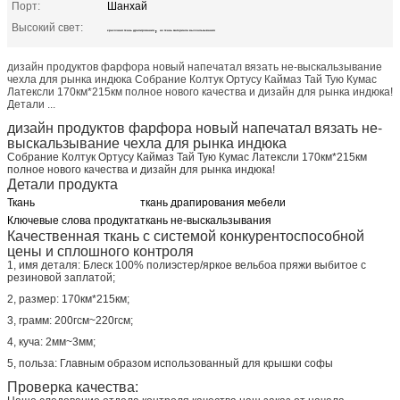
Порт:
Шанхай
Высокий свет:
,
красочная ткань драпирования
не ткань материала выскальзывания
дизайн продуктов фарфора новый напечатал вязать не-выскальзывание
чехла для рынка индюка Собрание Колтук Ортусу Каймаз Тай Тую Кумас
Латексли 170км*215км полное нового качества и дизайн для рынка индюка!
Детали ...
дизайн продуктов фарфора новый напечатал вязать не-
выскальзывание чехла для рынка индюка
Собрание Колтук Ортусу Каймаз Тай Тую Кумас Латексли 170км*215км
полное нового качества и дизайн для рынка индюка!
Детали продукта
Ткань
ткань драпирования мебели
Ключевые слова продукта
ткань не-выскальзывания
Качественная ткань с системой конкурентоспособной
цены и сплошного контроля
1, имя деталя: Блеск 100% полиэстер/яркое вельбоа пряжи выбитое с
резиновой заплатой;
2, размер: 170км*215км;
3, грамм: 200гсм~220гсм;
4, куча: 2мм~3мм;
5, польза: Главным образом использованный для крышки софы
Проверка качества: