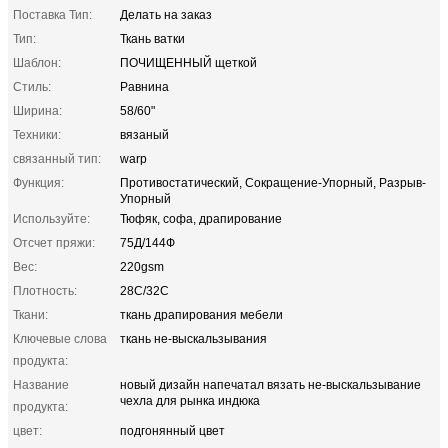
Поставка Тип:
Делать на заказ
Тип:
Ткань ватки
Шаблон:
ПОЧИЩЕННЫЙ щеткой
Стиль:
Равнина
Ширина:
58/60"
Техники:
вязаный
связанный тип:
warp
Функция:
Противостатический, Сокращение-Упорный, Разрыв-
Упорный
Используйте:
Тюфяк, софа, драпирование
Отсчет пряжи:
75Д/144Ф
Вес:
220gsm
Плотность:
28С/32С
Ткани:
ткань драпирования мебели
Ключевые слова
ткань не-выскальзывания
продукта:
Название
новый дизайн напечатал вязать не-выскальзывание
чехла для рынка индюка
продукта:
цвет:
подгонянный цвет