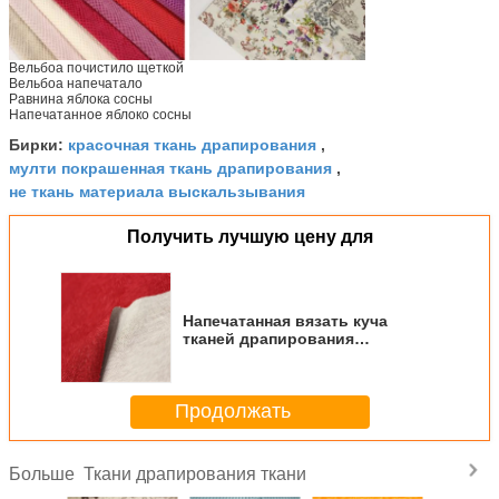
Вельбоа почистило щеткой
Вельбоа напечатало
Равнина яблока сосны
Напечатанное яблоко сосны
красочная ткань драпирования
Бирки:
,
мулти покрашенная ткань драпирования
,
не ткань материала выскальзывания
Получить лучшую цену для
Напечатанная вязать куча
тканей драпирования
200гсм~220гсм ткани 2.5мм
Продолжать
Ткани драпирования ткани
Больше