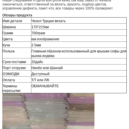
Наше следование отдела контроля качества наш заказ от начала
закончиться, ответственный за вязать, красить, подбор цветов,
управление дефекта, пакет етк, все товары через 100% проверяет.
Обзоры продукта
Имя деталя
Чехол Турции вязать
Ширина
170*215км
Грамм
700грам
Цвета
как изображение
Куча
2.5мм
Польза
Главным образом использованный для крышки софы для
рынка индюка
Срок поставки
20дайс
Порт отгрузки:
Нинбо или Шанхай
ОЭМ/ОДМ
Доступный
Оплата
Т/Т или Л/К
Термины
ОБМАНЫВАЙТЕ
пересылки