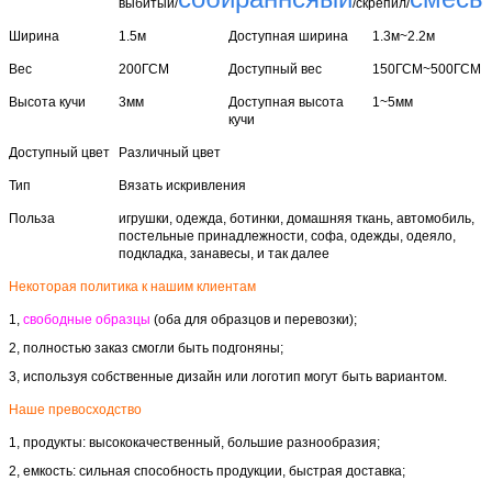
выбитый/
/скрепил/
Ширина
1.5м
Доступная ширина
1.3м~2.2м
Вес
200ГСМ
Доступный вес
150ГСМ~500ГСМ
Высота кучи
3мм
Доступная высота
1~5мм
кучи
Доступный цвет
Различный цвет
Тип
Вязать искривления
Польза
игрушки, одежда, ботинки, домашняя ткань, автомобиль,
постельные принадлежности, софа, одежды, одеяло,
подкладка, занавесы, и так далее
Некоторая политика к нашим клиентам
1,
свободные образцы
(оба для образцов и перевозки);
2, полностью заказ смогли быть подгоняны;
3, используя собственные дизайн или логотип могут быть вариантом.
Наше превосходство
1, продукты: высококачественный, большие разнообразия;
2, емкость: сильная способность продукции, быстрая доставка;