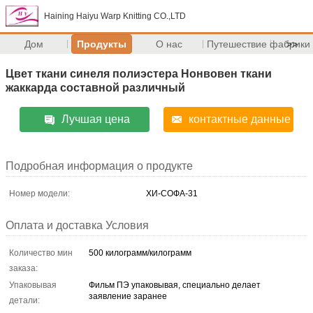
Haining Haiyu Warp Knitting CO.,LTD
Дом
Продукты
О нас
Путешествие фабрики
>>
Цвет ткани синеля полиэстера Нонвовен ткани
жаккарда составной различный
Лучшая цена
контактные данные
Подробная информация о продукте
Номер модели:
ХИ-СОФА-31
Оплата и доставка Условия
Количество мин
500 килограмм/килограмм
заказа:
Упаковывая
Фильм ПЭ упаковывая, специально делает
заявление заранее
детали: