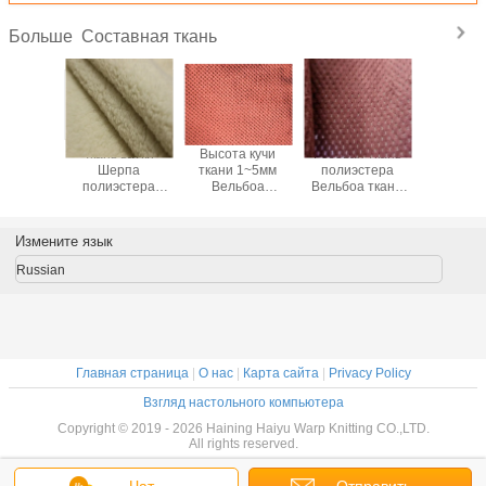
Составная ткань
Больше
рчески
Ткань ватки
Высота кучи
Розовая ткань
Разрыв 
ым ткань
Шерпа
ткани 1~5мм
полиэстера
полиэс
 ткани
полиэстера
Вельбоа
Вельбоа ткани
Вельбоа
нная 100
высококачественного
Микрофибер
бархата прогара
софы сос
эстер
изготовителя
составная для
для домашней
- устой
Китая супер
софы
ткани
Измените язык
мягкая
Russian
Главная страница
|
О нас
|
Карта сайта
|
Privacy Policy
Взгляд настольного компьютера
Copyright © 2019 - 2026 Haining Haiyu Warp Knitting CO.,LTD.
All rights reserved.