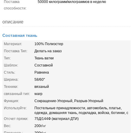
Поставка
50000 килограмм/килограммов в неделю
способности:
описание
Составная ткань
Материал:
100% Полиэстер
Поставка Тип:
Делать на заказ
Тип:
Ткань ватки
Шаблон:
Составной
Стиль:
Равнина
Ширина:
58/60"
Техники:
вязаный
связанный тип:
warp
Функция:
Сокращение-Упорный, Разрыв-Упорный
Используйте:
Постельные принадлежности, автомобиль, платье,
одежда, домашняя ткань, подкладка, войска, ботинки, с
Отсчет пряжи:
75Д/144Ф (материал ДТИ)
Вес:
200г/㎡
Плотность:
200г/㎡