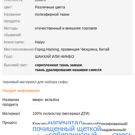
цвет:
Различные цвета
Название
полиэфирной ткани
продукта:
Методы
отечественный и внешняя торговля
сбываний:
brand name:
Haiyu
Местоположение:
Город Haining, провинция Чжэцзяна, Китай
Порт:
ШАНХАЙ ИЛИ НИНБО
скрепленная ткань замши
Высокий свет:
,
ткань драпирования нашивки синеля
тканевый материал для набора софы
Продукт информации
Название
микро- вельбоа
продукта
Материал
100% полиэстер (материал ДТИ)
напечатал
Процесс
Красить
/
/покрыл/бронзированный/
почищенный щеткой
/задавленный/
собираннсяый
смесь