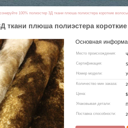
сонируйте 100% полиэстер 3Д ткани плюша полиэстера короткие волос
3Д ткани плюша полиэстера коротки
Основная информа
Место происхождения:
Ч
Сертификация:
Номер модели:
У
Количество мин заказа:
2
Цена:
Упаковывая детали:
Поставка способности:
2