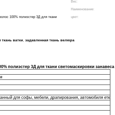
Вес:
Наименование:
волос 100% полиэстер 3Д для ткани
цвет:
 ткань ватки
задавленная ткань велюра
,
00% полиэстер 3Д для ткани светомаскировки занавеса
5м
анный для софы, мебели, драпирования, автомобиля етк