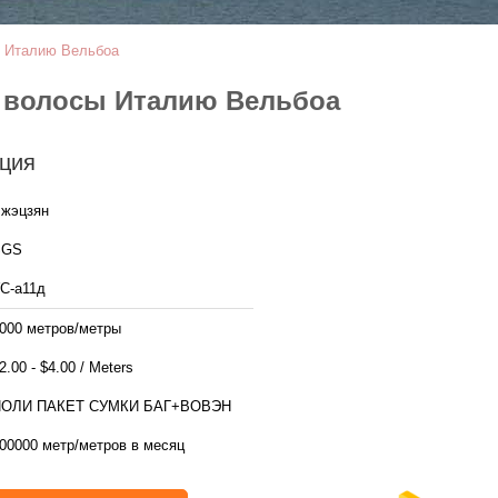
ы Италию Вельбоа
е волосы Италию Вельбоа
ция
жэцзян
SGS
С-а11д
000 метров/метры
$2.00 - $4.00 / Meters
ПОЛИ ПАКЕТ СУМКИ БАГ+ВОВЭН
00000 метр/метров в месяц