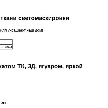
 ткани светомаскировки
вилл украшают наш дом!
анавеса
том ТК, 3Д, ягуаром, яркой
 етк