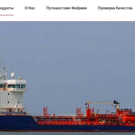
одукты
О Нас
Путешествие Фабрики
Проверка Качества