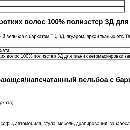
ротких волос 100% полиэстер 3Д для
 вельбоа с бархатом ТК, 3Д, ягуаром, яркой тканью етк. Т
рхата
их волос 100% полиэстер 3Д для ткани светомаскировки з
ающся/напечатанный вельбоа с барха
рхата;
софы, автомобиля, стула, мебели, драпирования, занавеса