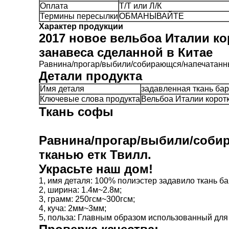
Оплата
Т/Т или Л/К
Термины пересылки
ОБМАНЫВАЙТЕ
Характер продукции
2017 новое вельбоа Италии ко
занавеса сделанной в Китае
Равнина/прогар/выбили/собирающся/напечатанный
Детали продукта
Имя деталя
задавленная ткань ба
Ключевые слова продукта
Вельбоа Италии коротк
Ткань софы
Равнина/прогар/выбили/собир
тканью етк Твилл.
Украсьте наш дом!
1, имя деталя: 100% полиэстер задавило ткань ба
2, ширина: 1.4м~2.8м;
3, грамм: 250гсм~300гсм;
4, куча: 2мм~3мм;
5, польза: Главным образом использованный для 