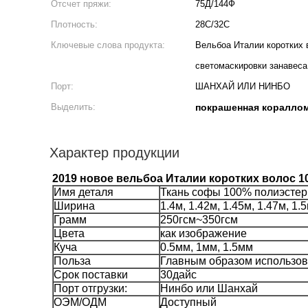
Отсчет пряжи:
75Д/144Ф
Плотность:
28С/32С
Ключевые слова продукта:
Вельбоа Италии коротких 
светомаскировки занавеса
Порт:
ШАНХАЙ ИЛИ НИНБО
Выделить:
покрашенная кораллом
Характер продукции
2019 новое вельбоа Италии коротких волос 1
Имя деталя
Ткань софы 100% полиэстер
Ширина
1.4м, 1.42м, 1.45м, 1.47м, 1.
Грамм
250гсм~350гсм
Цвета
как изображение
Куча
0.5мм, 1мм, 1.5мм
Польза
Главным образом использов
Срок поставки
30дайс
Порт отгрузки:
Нинбо или Шанхай
ОЭМ/ОДМ
Доступный