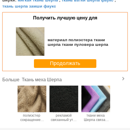
ткань шерпа замши фаукс
Получить лучшую цену для
материал полиэстера ткани
шерпа ткани пуловера шерпа
Продолжать
Ткань меха Шерпа
Больше
масса
Ткань Шерпа 100
Выстеганный
Мягкий уток
Ткань 17
вняла
полиэстер
рекламой
ткани меха
210т мех
ть иглы/
сокращением
связанный уток
Шерпа связал
хлоп
и 28/32
двора -
картины ткани
ткань
подкл
ета Шу
устойчивым для
ватки Шерпа
350гсм~550гсм
подгонял