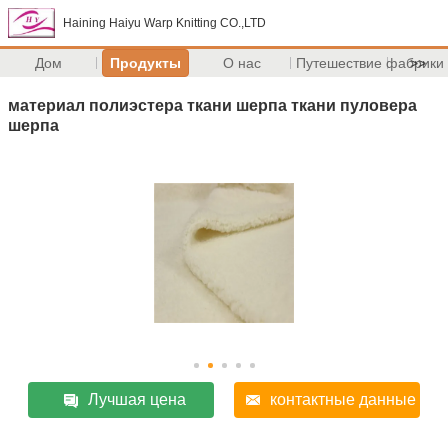
Haining Haiyu Warp Knitting CO.,LTD
Дом
Продукты
О нас
Путешествие фабрики
>>
материал полиэстера ткани шерпа ткани пуловера
шерпа
Лучшая цена
контактные данные