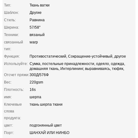
Тип:
Ткань ватки
Шаблон:
Другие
Стиль:
Равнина
Ширина:
57/58"
Техники:
вязаный
связанный
warp
тип:
Функция:
Противостатический, Сокращение-устойчивый, другое
Используйте:
Сумка, постельные принадлежности, одеяло, одежда,
домашняя ткань, Интерлининг, выравниваясь, тюфяк,
Отсчет пряжи:
300Д/576Ф
Вес:
220gsm
Плотность:
16s
имя:
шерпа
Ключевые
ткань шерпа ткани
слова
продукта:
цвет:
подгонянный цвет
Порт:
ШАНХАЙ ИЛИ НИНБО