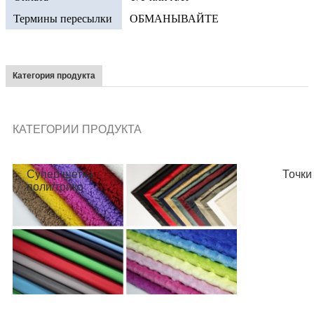
Термины пересылки
ОБМАНЫВАЙТЕ
Ткань меха
Ткань
Шерпа
Категория продукта
КАТЕГОРИИ ПРОДУКТА
Супер щетка
Точки
поли/трико