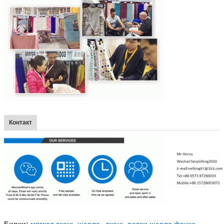
Контакт
мягкая ткань шерпа
ткань ватки шерпа фаукс
Бирки:
,
,