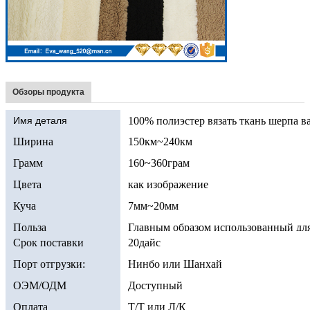
Обзоры продукта
Имя деталя
100% полиэстер вязать ткань шерпа в
Ширина
150км~240км
Грамм
160~360грам
Цвета
как изображение
Куча
7мм~20мм
Польза
Главным образом использованный дл
постельных принадлежностей етк
Срок поставки
20дайс
Порт отгрузки:
Нинбо или Шанхай
ОЭМ/ОДМ
Доступный
Оплата
Т/Т или Л/К