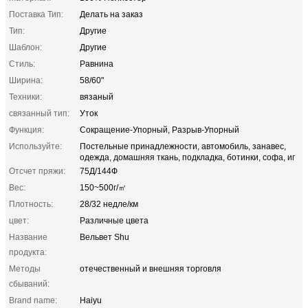
Поставка Тип:
Делать на заказ
Тип:
Другие
Шаблон:
Другие
Стиль:
Равнина
Ширина:
58/60"
Техники:
вязаный
связанный тип:
Уток
Функция:
Сокращение-Упорный, Разрыв-Упорный
Используйте:
Постельные принадлежности, автомобиль, занавес,
одежда, домашняя ткань, подкладка, ботинки, софа, иг
Отсчет пряжи:
75Д/144Ф
Вес:
150~500г/㎡
Плотность:
28/32 недле/км
цвет:
Различные цвета
Название
Вельвет Shu
продукта:
Методы
отечественный и внешняя торговля
сбываний:
Brand name:
Haiyu