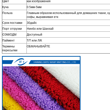
Цвет
как изображения
Куча
0.5мм-5мм
Польза
Главным образом использованный для домашних ткани, оде
софы, выравнивая етк
Срок поставки
30дайс
Порт отгрузки
Нинбо или Шанхай
ОЭМ/ОДМ
Доступный
Паймент
Т/Т или Л/К
Термины
ОБМАНЫВАЙТЕ
пересылки