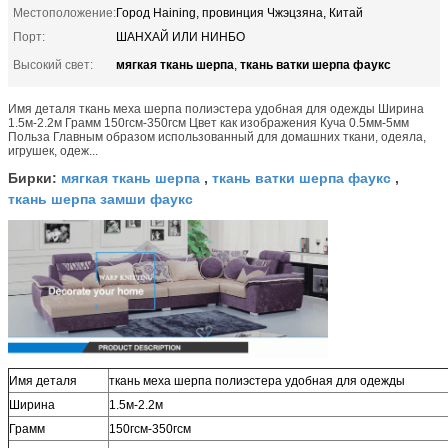
Местоположение:
Город Haining, провинция Чжэцзяна, Китай
Порт:
ШАНХАЙ ИЛИ НИНБО
мягкая ткань шерпа
ткань ватки шерпа фаукс
Высокий свет:
,
Имя деталя ткань меха шерпа полиэстера удобная для одежды Ширина
1.5м-2.2м Грамм 150гсм-350гсм Цвет как изображения Куча 0.5мм-5мм
Польза Главным образом использованный для домашних ткани, одеяла,
игрушек, одеж...
мягкая ткань шерпа
ткань ватки шерпа фаукс
Бирки:
,
,
ткань шерпа замши фаукс
Имя деталя
ткань меха шерпа полиэстера удобная для одежды
Ширина
1.5м-2.2м
Грамм
150гсм-350гсм