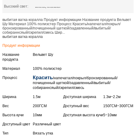
Высокий свет:
,
мягкая ткань шерпа
ткань шерпа замши фаукс
выбитая ватка коралла Продукт информации Название продукта Вельвет
Шу Материал 100% полиэстер Процесс Красить/напечатал/покрыл/
бронзированный/почищенный щеткой/задавленный/выбитый/
собираннсяый/скрепил/смесь Шир...
выбитая ватка коралла
Продукт информации
Название
Вельвет Шу
продукта
Материал
100% полиэстер
Красить
Процесс
/напечатал/покрыл/бронзированный/
почищенный щеткой/задавленный/выбитый/
собираннсяый/скрепил/смесь
Ширина
1.5м
Доступная ширина
1.3м~2.2м
Вес
200ГСМ
Доступный вес
150ГСМ~300ГСМ
Высота кучи
10мм
Доступная высота кучи
5~10мм
Доступный цвет
Различный цвет
Тип
Вязать утка