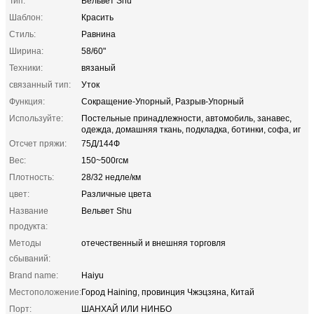
Тип:
Вельвет Shu
Шаблон:
Красить
Стиль:
Равнина
Ширина:
58/60"
Техники:
вязаный
связанный тип:
Уток
Функция:
Сокращение-Упорный, Разрыв-Упорный
Используйте:
Постельные принадлежности, автомобиль, занавес,
одежда, домашняя ткань, подкладка, ботинки, софа, иг
Отсчет пряжи:
75Д/144Ф
Вес:
150~500гсм
Плотность:
28/32 недле/км
цвет:
Различные цвета
Название
Вельвет Shu
продукта:
Методы
отечественный и внешняя торговля
сбываний:
Brand name:
Haiyu
Местоположение:
Город Haining, провинция Чжэцзяна, Китай
Порт:
ШАНХАЙ ИЛИ НИНБО