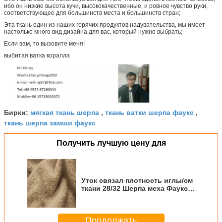
ибо он низкие высота кучи, высококачественные, и ровное чувство руки,
соответствующее для большинств места и большинств стран;
Эта ткань один из наших горячих продуктов надувательства, мы имеет
настолько много вид дизайна для вас, который нужно выбрать;
Если вам, то вызовите меня!
выбитая ватка коралла
…
мягкая ткань шерпа
ткань ватки шерпа фаукс
Бирки:
,
,
ткань шерпа замши фаукс
Получить лучшую цену для
Уток связал плотность иглы/см
ткани 28/32 Шерпа меха Фаукс
для одеяла
Продолжать