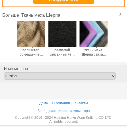
Ткань меха Шерпа
Больше
масса
Ткань Шерпа 100
Выстеганный
Мягкий уток
Ткань 17
вняла
полиэстер
рекламой
ткани меха
210т мех
ть иглы/
сокращением
связанный уток
Шерпа связал
хлоп
и 28/32
двора -
картины ткани
ткань
подкл
ета Шу
устойчивым для
ватки Шерпа
350гсм~550гсм
подгонял
 меха
одежды
пальто крася
для одеяла
Измените язык
рпа
Дома
|
О Компании
|
Контакты
Взгляд настольного компьютера
Copyright © 2019 - 2024 Haining Haiyu Warp Knitting CO.,LTD.
All rights reserved.