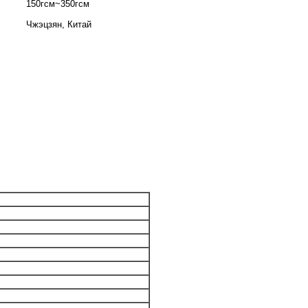
150гсм~350гсм
Чжэцзян, Китай