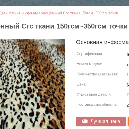
Дети мягкие и удобный одобренный Сгс ткани 150гсм~350гсм точки
нный Сгс ткани 150гсм~350гсм точки
Основная информа
Сертификация:
Номер модели:
т
Количество мин заказа:
1
Цена:
Упаковывая детали:
Поставка способности:
2
Лучшая цена