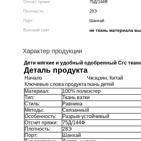
Отсчет пряжи:
75Д/144Ф
Плотность:
28Э
Порт:
Шанхай
Высокий свет:
не ткань материала в
Характер продукции
Дети мягкие и удобный одобренный Сгс ткани
Деталь продукта
Начало
Чжэцзян, Китай
Ключевые слова продукта
ткань детей
Материал:
100% полиэстер
Тип:
Ткань ватки
Стиль:
Равнина
Методы:
Связанный
Особенность:
Разрыв-устойчивый
Отсчет пряжи:
75Д/144Ф
Плотность:
28Э
Порт:
Шанхай