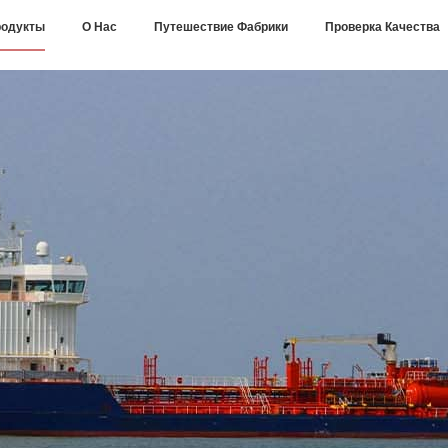
одукты
О Нас
Путешествие Фабрики
Проверка Качества