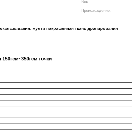
Вес:
Происхождение:
ыскальзывания
мулти покрашенная ткань драпирования
,
 150гсм~350гсм точки