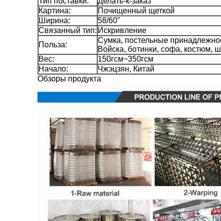
Тип поставки:
Делать-к-заказ
Картина:
Почищенный щеткой
Ширина:
58/60"
Связанный тип:
Искривление
Сумка, постельные принадлежност
Польза:
Войска, ботинки, софа, костюм, 
Вес:
150гсм~350гсм
Начало:
Чжэцзян, Китай
Обзоры продукта