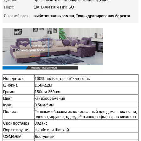
Порт:
ШАНХАЙ ИЛИ НИНБО
выбитая ткань замши
Ткань драпирования бархата
Высокий свет:
,
Имя деталя
100% полиэстер выбило ткань
Ширина
1.5м-2.2м
Грамм
150гсм-350гсм
Цвет
как изображения
Куча
0.5мм-5мм
Польза
Главным образом использованный для домашних ткани,
одеяла, игрушек, одежд, ботинок, софы, выравнивая етк
Срок поставки
30дайс
Порт отгрузки
Нинбо или Шанхай
ОЭМ/ОДМ
Доступный