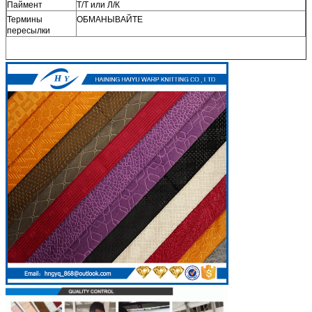
Паймент
Т/Т или Л/К
Термины
ОБМАНЫВАЙТЕ
пересылки