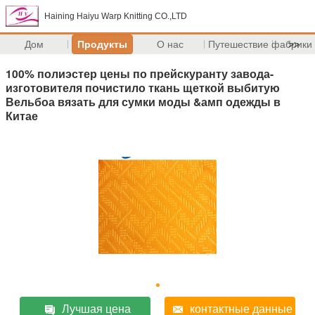
Haining Haiyu Warp Knitting CO.,LTD
Дом
Продукты
О нас
Путешествие фабрики
>>
100% полиэстер цены по прейскуранту завода-
изготовителя почистило ткань щеткой выбитую
Вельбоа вязать для сумки моды &амп одежды в
Китае
Лучшая цена
контактные данные