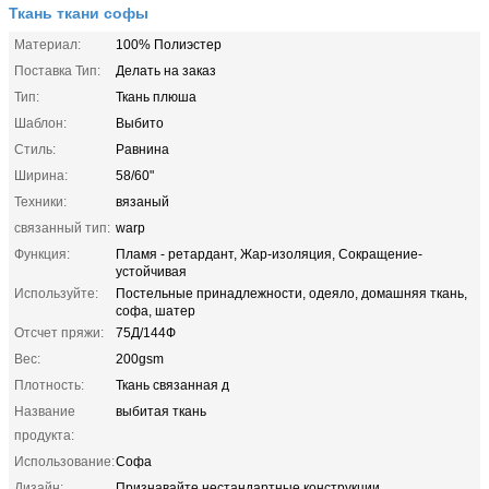
Ткань ткани софы
Материал:
100% Полиэстер
Поставка Тип:
Делать на заказ
Тип:
Ткань плюша
Шаблон:
Выбито
Стиль:
Равнина
Ширина:
58/60"
Техники:
вязаный
связанный тип:
warp
Функция:
Пламя - ретардант, Жар-изоляция, Сокращение-
устойчивая
Используйте:
Постельные принадлежности, одеяло, домашняя ткань,
софа, шатер
Отсчет пряжи:
75Д/144Ф
Вес:
200gsm
Плотность:
Ткань связанная д
Название
выбитая ткань
продукта:
Использование:
Софа
Дизайн:
Признавайте нестандартные конструкции