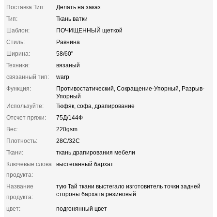
Поставка Тип:
Делать на заказ
Тип:
Ткань ватки
Шаблон:
ПОЧИЩЕННЫЙ щеткой
Стиль:
Равнина
Ширина:
58/60"
Техники:
вязаный
связанный тип:
warp
Функция:
Противостатический, Сокращение-Упорный, Разрыв-
Упорный
Используйте:
Тюфяк, софа, драпирование
Отсчет пряжи:
75Д/144Ф
Вес:
220gsm
Плотность:
28С/32С
Ткани:
ткань драпирования мебели
Ключевые слова
выстеганный бархат
продукта:
Название
тую Тай ткани выстегало изготовитель точки задней
стороны бархата резиновый
продукта:
цвет:
подгонянный цвет