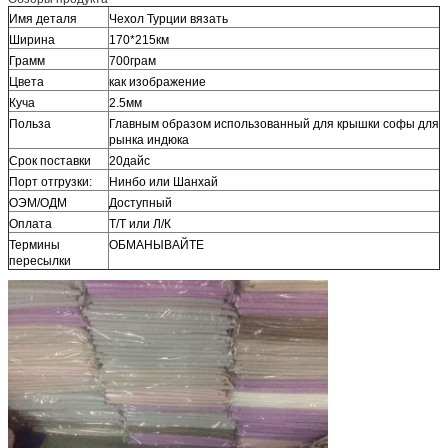
Имя деталя
Чехол Турции вязать
Ширина
170*215км
Грамм
700грам
Цвета
как изображение
Куча
2.5мм
Польза
Главным образом использованный для крышки софы для
рынка индюка
Срок поставки
20дайс
Порт отгрузки:
Нинбо или Шанхай
ОЭМ/ОДМ
Доступный
Оплата
Т/Т или Л/К
Термины
ОБМАНЫВАЙТЕ
пересылки