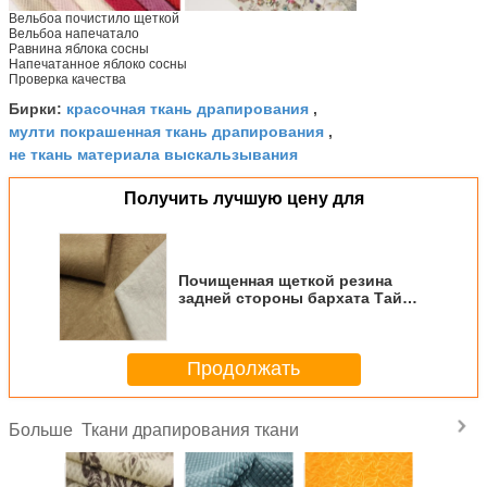
Вельбоа почистило щеткой
Вельбоа напечатало
Равнина яблока сосны
Напечатанное яблоко сосны
Проверка качества
красочная ткань драпирования
Бирки:
,
мулти покрашенная ткань драпирования
,
не ткань материала выскальзывания
Получить лучшую цену для
Почищенная щеткой резина
задней стороны бархата Тай
тканей драпирования ткани
выстеганная Тую
Продолжать
Ткани драпирования ткани
Больше