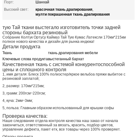
Порт:
Шанхай
красочная ткань драпирования
Высокий свет:
,
мулти покрашенная ткань драпирования
тую Тай ткани выстегало изготовитель точки задней
стороны бархата резиновый
Собрание Колтук Ортусу Каймаз Тай Тую Кумас Латексли 170км*215км
полное нового качества и дизайн для рынка индюка!
Детали продукта
Ткань
ткань драпирования мебели
Ключевые слова продукта
выстеганный бархат
Качественная ткань с системой конкурентоспособной
цены и сплошного контроля
1, имя деталя: Блеск 100% полиэстер/яркое вельбоа пряжи выбитое с
резиновой заплатой;
2, размер: 170км*215км;
3, грамм: 200гсм~220гсм;
4, куча: 2мм~3мм;
5, польза: Главным образом использованный для крышки софы
Проверка качества:
Наше следование отдела контроля качества наш заказ от начала
закончиться, ответственный за вязать, красить, подбор цветов,
управление дефекта, пакет етк, все товары через 100% проверяет.
Обзоры продукта