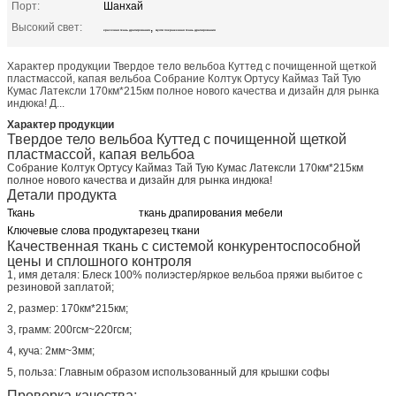
Порт:
Шанхай
Высокий свет:
,
красочная ткань драпирования
мулти покрашенная ткань драпирования
Характер продукции Твердое тело вельбоа Куттед с почищенной щеткой
пластмассой, капая вельбоа Собрание Колтук Ортусу Каймаз Тай Тую
Кумас Латексли 170км*215км полное нового качества и дизайн для рынка
индюка! Д...
Характер продукции
Твердое тело вельбоа Куттед с почищенной щеткой
пластмассой, капая вельбоа
Собрание Колтук Ортусу Каймаз Тай Тую Кумас Латексли 170км*215км
полное нового качества и дизайн для рынка индюка!
Детали продукта
Ткань
ткань драпирования мебели
Ключевые слова продукта
резец ткани
Качественная ткань с системой конкурентоспособной
цены и сплошного контроля
1, имя деталя: Блеск 100% полиэстер/яркое вельбоа пряжи выбитое с
резиновой заплатой;
2, размер: 170км*215км;
3, грамм: 200гсм~220гсм;
4, куча: 2мм~3мм;
5, польза: Главным образом использованный для крышки софы
Проверка качества: