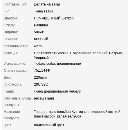
Поставка Тип:
Делать на заказ
Тип:
Ткань ватки
Шаблон:
ПОЧИЩЕННЫЙ щеткой
Стиль:
Равнина
Ширина:
58/60"
Техники:
вязаный
связанный тип:
warp
Функция:
Противостатический, Сокращение-Упорный, Разрыв-
Упорный
Используйте:
Тюфяк, софа, драпирование
Отсчет пряжи:
75Д/144Ф
Вес:
220gsm
Плотность:
28С/32С
Ткани:
ткань драпирования мебели
Ключевые слова
резец ткани
продукта:
Название
Твердое тело вельбоа Куттед с почищенной щеткой
пластмассой, капая вельбоа
продукта:
цвет:
подгонянный цвет