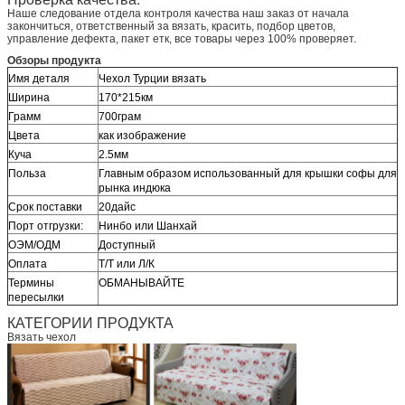
Наше следование отдела контроля качества наш заказ от начала
закончиться, ответственный за вязать, красить, подбор цветов,
управление дефекта, пакет етк, все товары через 100% проверяет.
Обзоры продукта
Имя деталя
Чехол Турции вязать
Ширина
170*215км
Грамм
700грам
Цвета
как изображение
Куча
2.5мм
Польза
Главным образом использованный для крышки софы для
рынка индюка
Срок поставки
20дайс
Порт отгрузки:
Нинбо или Шанхай
ОЭМ/ОДМ
Доступный
Оплата
Т/Т или Л/К
Термины
ОБМАНЫВАЙТЕ
пересылки
КАТЕГОРИИ ПРОДУКТА
Вязать чехол