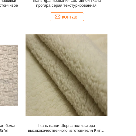
 нашивки
Ткань драпирования составной ткани
устойчивое
прогара серая текстурированная
контакт
ая белая
Ткань ватки Шерпа полиэстера
00г/㎡
высококачественного изготовителя Китая
супер мягкая