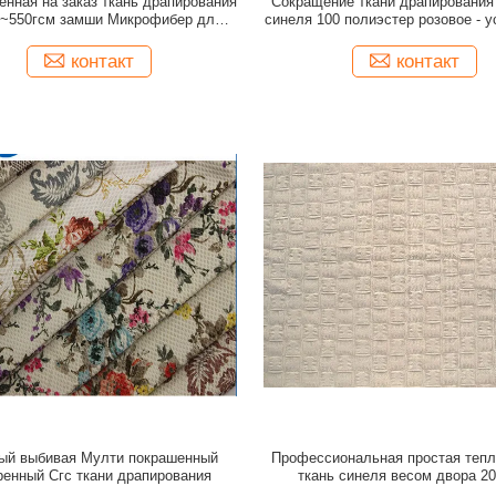
енная на заказ ткань драпирования
Сокращение ткани драпирования
м~550гсм замши Микрофибер для
синеля 100 полиэстер розовое - 
одежд
контакт
контакт
ый выбивая Мулти покрашенный
Профессиональная простая тепл
ренный Сгс ткани драпирования
ткань синеля весом двора 2