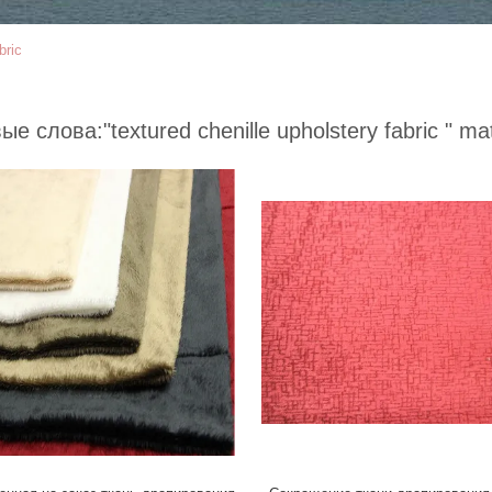
bric
ые слова:
"textured chenille upholstery fabric "
mat