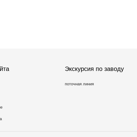
йта
Экскурсия по заводу
поточная линия
ие
а