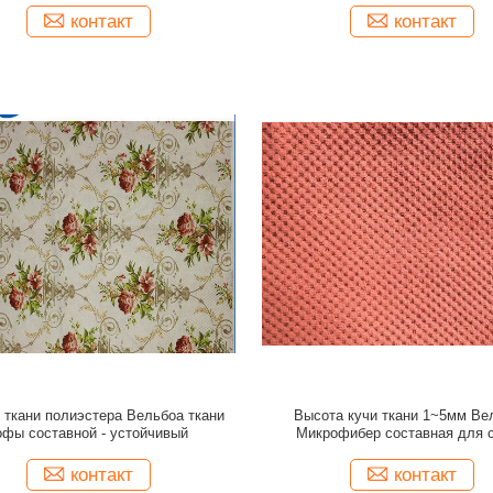
контакт
контакт
 ткани полиэстера Вельбоа ткани
Высота кучи ткани 1~5мм Ве
офы составной - устойчивый
Микрофибер составная для
контакт
контакт