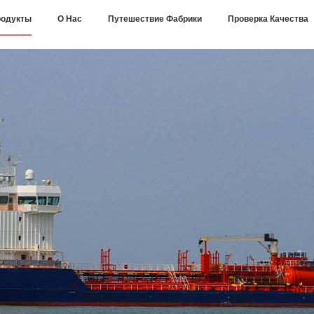
одукты
О Нас
Путешествие Фабрики
Проверка Качества