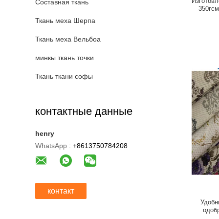
Изготовл
Составная ткань
350гс
Ткань меха Шерпа
Ткань меха Вельбоа
минкы ткань точки
Ткань ткани софы
контактные данные
henry
WhatsApp :
+8613750784208
контакт
Удобн
одоб