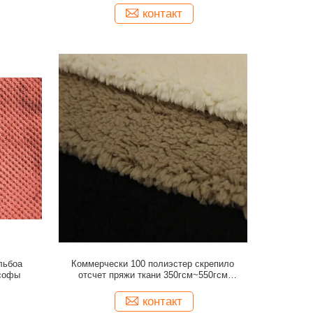
контакт
льбоа
Коммерчески 100 полиэстер скрепило
 софы
отсчет пряжи ткани 350гсм~550гсм
300д/576ф замши
контакт