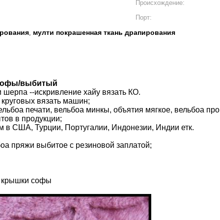
Происхождение:
Порт:
ирования
мулти покрашенная ткань драпирования
,
 софы/выбитый
 шерпа --искривление хайу вязать КО.
 круговых вязать машин;
льбоа печати, вельбоа минкы, объятия мягкое, вельбоа прог
тов в продукции;
 в США, Турции, Португалии, Индонезии, Индии етк.
боа пряжи выбитое с резиновой заплатой;
я крышки софы