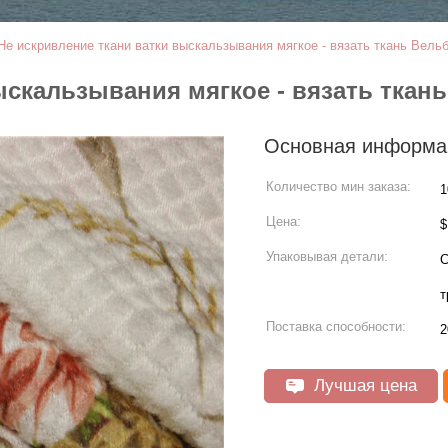
Не искривление ткани ватки выскальзывания мягкое - вязать ткань Вель
ыскальзывания мягкое - вязать ткан
Основная информа
Количество мин заказа:
1
Цена:
Упаковывая детали:
С
т
Поставка способности:
2
Лучшая цена