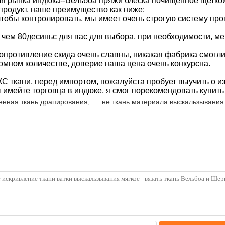
ля рынка индюка--Вельбоа пряжи блеска почищенное щетко
продукт, наше преимущество как ниже:
о чтобы контролировать, мы имеет очень строгую систему пр
 чем 80десиньс для вас для выбора, при необходимости, 
 сопротивление скида очень славны, никакая фабрика смогли
ромном количестве, доверие наша цена очень конкурсна.
ХС ткани, перед импортом, пожалуйста пробует выучить о из
имейте торговца в индюке, я смог порекомендовать купить 
енная ткань драпирования
,
не ткань материала выскальзывания