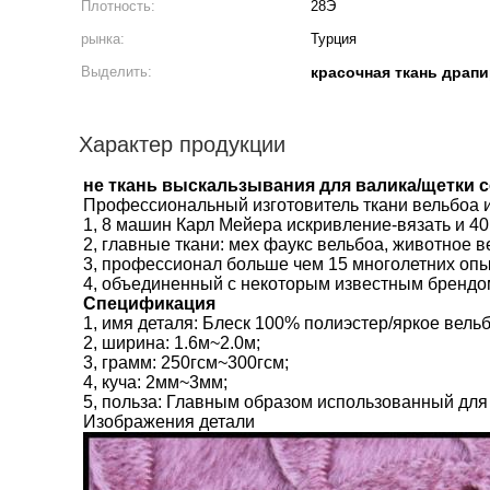
Плотность:
28Э
рынка:
Турция
Выделить:
красочная ткань драп
Характер продукции
не ткань выскальзывания для валика/щетки
Профессиональный изготовитель ткани вельбоа и
1, 8 машин Карл Мейера искривление-вязать и 40
2, главные ткани: мех фаукс вельбоа, животное ве
3, профессионал больше чем 15 многолетних опы
4, объединенный с некоторым известным брендом
Спецификация
1, имя деталя: Блеск 100% полиэстер/яркое вель
2, ширина: 1.6м~2.0м;
3, грамм: 250гсм~300гсм;
4, куча: 2мм~3мм;
5, польза: Главным образом использованный дл
Изображения детали