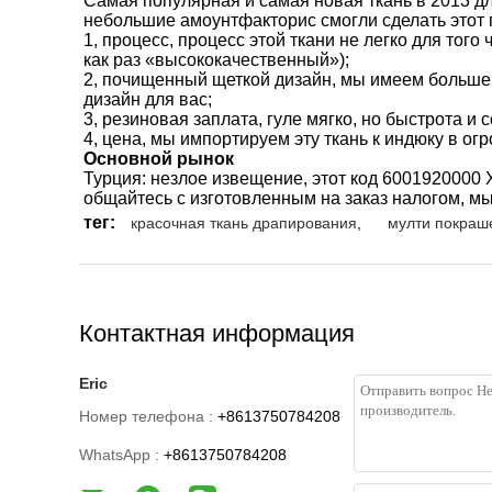
Самая популярная и самая новая ткань в 2013 д
небольшие амоунтфакторис смогли сделать этот 
1, процесс, процесс этой ткани не легко для тог
как раз «высококачественный»);
2, почищенный щеткой дизайн, мы имеем больше
дизайн для вас;
3, резиновая заплата, гуле мягко, но быстрота и
4, цена, мы импортируем эту ткань к индюку в ог
Основной рынок
Турция: незлое извещение, этот код 6001920000 
общайтесь с изготовленным на заказ налогом, мы 
тег:
красочная ткань драпирования
,
мулти покраш
Контактная информация
Eric
Номер телефона :
+8613750784208
WhatsApp :
+8613750784208