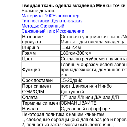
Твердая ткань одеяла младенца Минкы точки 
Больше детали:
Материал: 100% полиэстер
Тип поставки: Делать-к-заказ
Методы: Связанный
Связанный тип: Искривление
Название
Оптовая супер мягкая ткань
продукта
Минкы для одеяла младенца
Ширина
1.5м-2.4м
Грамм
180гсм-300гсм
Цвет
Согласно регуйремент клиента
Главным образом использован
Функция
принадлежности, домашняя тка
етк
Срок поставки
15-20дайс
Порт сипмент
порт Шанхая или Нинбо
ОЭМ/ОДМ
Доступный
Оплата
Т/Т или Л/К или Д/А или Д/П
Термины сипмент
ОБМАНЫВАЙТЕ
Начало
Сделанный в фарфоре
Некоторая политика к нашим клиентам
1, свободные образцы (оба для образцов и перев
2, полностью заказ смогли быть подгоняны;