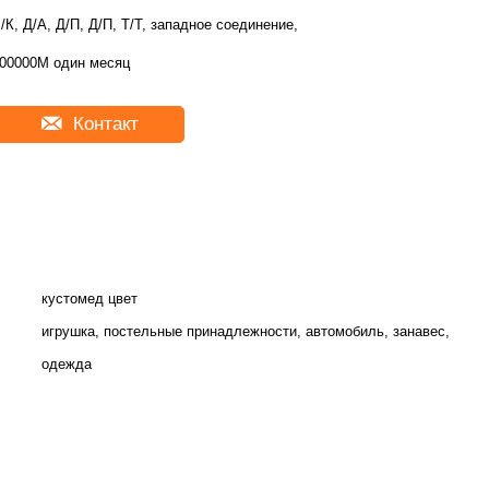
/К, Д/А, Д/П, Д/П, Т/Т, западное соединение,
00000М один месяц
Контакт
кустомед цвет
игрушка, постельные принадлежности, автомобиль, занавес,
одежда