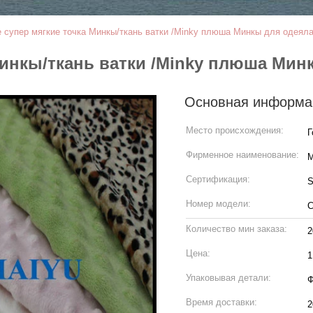
 супер мягкие точка Минкы/ткань ватки /Minky плюша Минкы для одеял
Минкы/ткань ватки /Minky плюша Мин
Основная информа
Место происхождения:
Г
Фирменное наименование:
M
Сертификация:
Номер модели:
С
Количество мин заказа:
2
Цена:
1
Упаковывая детали:
Ф
Время доставки:
2