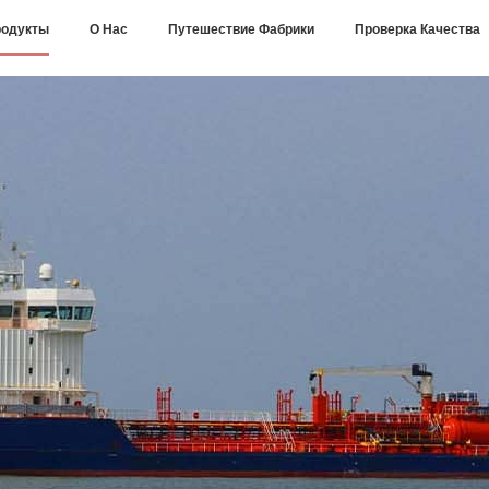
одукты
О Нас
Путешествие Фабрики
Проверка Качества