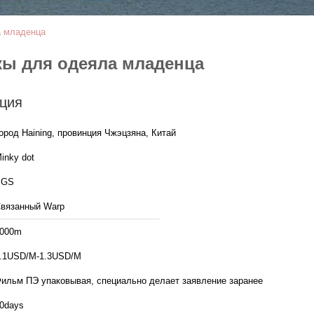
а младенца
кы для одеяла младенца
ция
ород Haining, провинция Чжэцзяна, Китай
inky dot
SGS
вязанный Warp
000m
.1USD/M-1.3USD/M
ильм ПЭ упаковывая, специально делает заявление заранее
0days