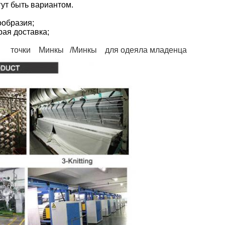
гут быть вариантом.
ообразия;
рая доставка;
юша точки Минкы /Минкы для одеяла младенца